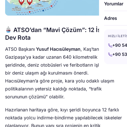
Yorumlar
Adres
ATSO’dan “Mavi Çözüm”: 12 İskelelik
HIZLI İLET
Dev Rota
+90 54
ATSO Başkanı
Yusuf Hacısüleyman
, Kaş’tan
+90 53
Gazipaşa’ya kadar uzanan 640 kilometrelik sahil
şeridinde, deniz otobüsleri ve feribotların işleyeceği
bir deniz ulaşım ağı kurulmasını önerdi.
Hacısüleyman’a göre proje, kara yolu odaklı ulaşım
politikalarının yetersiz kaldığı noktada, “trafik
sorununun çözümü” olabilir.
Hazırlanan haritaya göre, kıyı şeridi boyunca 12 farklı
noktada yolcu indirme-bindirme yapılabilecek iskeleler
planlanıyor. Bunun yanı sıra projenin en kritik