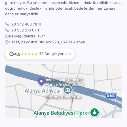
gerektiriyor. Bu yüzden danışmanlık hizmetlerimiz ücretlidir — ama
doğru hukuki destek, ileride ödenecek bedellerden her zaman
daha az maliyetlidir.
+90 542 483 78 11
+90 532 216 07 11
alanya@demiral.av.tr
Hacet, Keykubat Blv. No:220, 07400 Alanya
4.9
★★★★★
112 Google yorumu
Avukat Sibel Demiral /
Alanya Avukat Bürosu
Haritayı Görüntüle