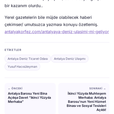
bir kazanım olurdu..
Yerel gazetelerin bile müjde olabilecek haberi
çekimser/ umutsuzca yazması konuyu özetlemiş.
antalyakorfez.com/antalyaya-deniz-ulasimi-mi-geliyor
ETIKETLER
Antalya Deniz Ticaret Odası
Antalya Deniz Ulaşımı
Yusuf Hacısüleyman
← ÖNCEKI
SONRAKI →
Antalya Barosu Yeni Bina
İkinci Yüzyıla Muhteşem
Açılışa Davet “ikinci Yüzyıla
Merhaba: Antalya
Merhaba”
Barosu’nun Yeni Hizmet
Binası ve Sosyal Tesisleri
Açıldı!