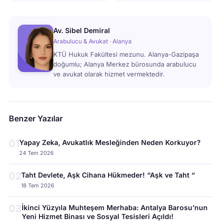
Av. Sibel Demiral
Arabulucu & Avukat · Alanya
KTÜ Hukuk Fakültesi mezunu. Alanya-Gazipaşa
doğumlu; Alanya Merkez bürosunda arabulucu
ve avukat olarak hizmet vermektedir.
Benzer Yazılar
01
Yapay Zeka, Avukatlık Mesleğinden Neden Korkuyor?
24 Tem 2026
02
Taht Devlete, Aşk Cihana Hükmeder! “Aşk ve Taht “
18 Tem 2026
03
İkinci Yüzyıla Muhteşem Merhaba: Antalya Barosu’nun
Yeni Hizmet Binası ve Sosyal Tesisleri Açıldı!