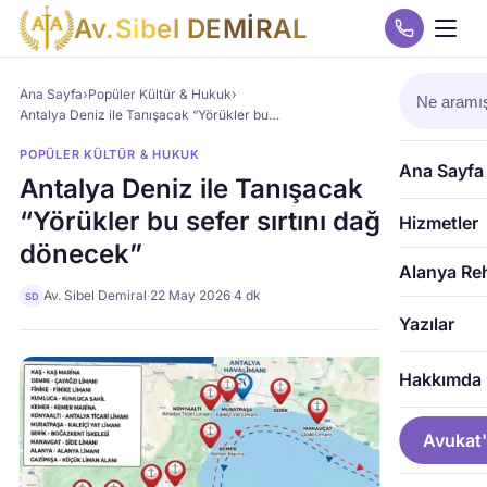
A
v
.
S
i
b
e
l
D
E
M
İ
R
A
L
Ana Sayfa
›
Popüler Kültür & Hukuk
›
Antalya Deniz ile Tanışacak “Yörükler bu…
POPÜLER KÜLTÜR & HUKUK
Ana Sayfa
Antalya Deniz ile Tanışacak
“Yörükler bu sefer sırtını dağa
Hizmetler
dönecek”
Alanya Re
Av. Sibel Demiral
·
22 May 2026
·
4 dk
SD
Yazılar
Hakkımda
Avukat'