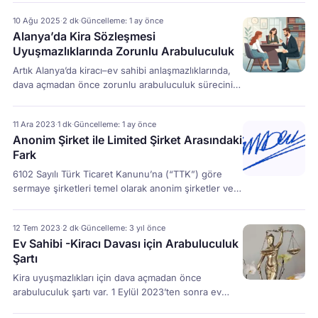
Sibel Demiral, Alanya’da güncel mevzuata uyumlu,
10 Ağu 2025
·
2 dk
·
Güncelleme: 1 ay önce
etik ilkelere bağlı ve profesyonel kurumsal kimlik
Alanya’da Kira Sözleşmesi
anlayışıyla arabuluculuk hizmeti sunmaktadır. Dijital
Uyuşmazlıklarında Zorunlu Arabuluculuk
başvuru sistemi, hızlı süreç yönetimi ve güvenilir
yaklaşım, arabuluculuk hizmetini hem bireyler hem
Artık Alanya’da kiracı–ev sahibi anlaşmazlıklarında,
işletmeler için ideal çözüm hâline getirmektedir.
dava açmadan önce zorunlu arabuluculuk sürecinin
tamamlanması gerekiyor. Anlaşma sağlanırsa, dava
açmaya gerek kalmadan bağlayıcı bir çözüm elde
11 Ara 2023
·
1 dk
·
Güncelleme: 1 ay önce
ediliyor. Hangi Uyuşmazlıklar Kapsamda? Alanya’da
Anonim Şirket ile Limited Şirket Arasındaki
Zorunlu Arabuluculuk Süreci Nasıl İşliyor? Neden
Fark
Arabuluculuk? Alanya’da Arabulucu Avukat Desteği
Alanya’da faaliyet gösteren Arabulucu Avukat Sibel
6102 Sayılı Türk Ticaret Kanunu’na (“TTK”) göre
Demiral, kira sözleşmesinden kaynaklanan
sermaye şirketleri temel olarak anonim şirketler ve
uyuşmazlıklarda tarafların haklarını koruyarak en hızlı
limited şirketler olarak tanımlanmakta olup, şahıs
[…]
şirketlerinin aksine bu şirketlerin ortaklara karşı
12 Tem 2023
·
2 dk
·
Güncelleme: 3 yıl önce
sınırlı sorumluluğu bulunmaktadır. Türk Ticaret
Ev Sahibi -Kiracı Davası için Arabuluculuk
Kanunu’nun 329. Maddesi uyarınca anonim şirket,
Şartı
“sermayesi belirlenerek paylara bölünen,
borçlarından ancak malvarlığı ile sorumlu olan şirket”
Kira uyuşmazlıkları için dava açmadan önce
olarak tanımlanmaktadır. Limited şirket, Türk Ticaret
arabuluculuk şartı var. 1 Eylül 2023’ten sonra ev
Kanunu’nun […]
sahibi- kiracı anlaşmazlıkları için arabuluculuğa