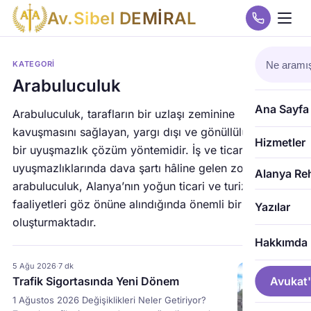
A
v
.
S
i
b
e
l
D
E
M
İ
R
A
L
KATEGORI
Arabuluculuk
Ana Sayfa
Arabuluculuk, tarafların bir uzlaşı zeminine
kavuşmasını sağlayan, yargı dışı ve gönüllülük esaslı
Hizmetler
bir uyuşmazlık çözüm yöntemidir. İş ve ticaret
uyuşmazlıklarında dava şartı hâline gelen zorunlu
Alanya Re
arabuluculuk, Alanya’nın yoğun ticari ve turizm
faaliyetleri göz önüne alındığında önemli bir ön aşama
Yazılar
oluşturmaktadır.
Hakkımda
5 Ağu 2026
·
7 dk
Trafik Sigortasında Yeni Dönem
Avukat'
1 Ağustos 2026 Değişiklikleri Neler Getiriyor?