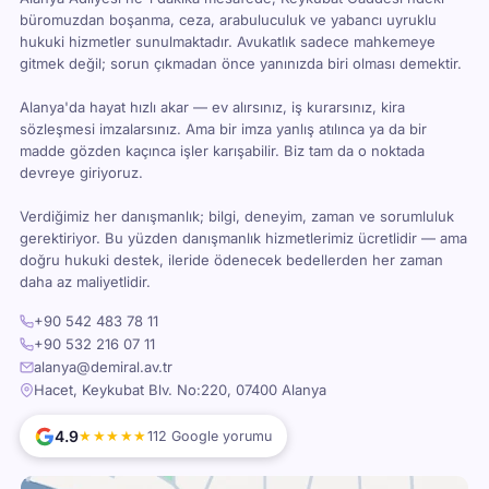
büromuzdan boşanma, ceza, arabuluculuk ve yabancı uyruklu
hukuki hizmetler sunulmaktadır. Avukatlık sadece mahkemeye
gitmek değil; sorun çıkmadan önce yanınızda biri olması demektir.
Alanya'da hayat hızlı akar — ev alırsınız, iş kurarsınız, kira
sözleşmesi imzalarsınız. Ama bir imza yanlış atılınca ya da bir
madde gözden kaçınca işler karışabilir. Biz tam da o noktada
devreye giriyoruz.
Verdiğimiz her danışmanlık; bilgi, deneyim, zaman ve sorumluluk
gerektiriyor. Bu yüzden danışmanlık hizmetlerimiz ücretlidir — ama
doğru hukuki destek, ileride ödenecek bedellerden her zaman
daha az maliyetlidir.
+90 542 483 78 11
+90 532 216 07 11
alanya@demiral.av.tr
Hacet, Keykubat Blv. No:220, 07400 Alanya
4.9
★★★★★
112 Google yorumu