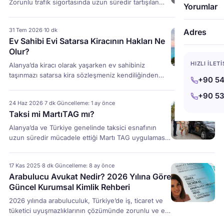
Zorunlu trafik sigortasında uzun süredir tartışılan
Yorumlar
pek çok uygulama, SEDDK (Sigortacılık ve Özel
Emeklilik Düzenleme ve Denetleme Kurumu)
31 Tem 2026
·
10 dk
Adres
tarafından hazırlanan yeni düzenlemeyle birlikte 1
Ev Sahibi Evi Satarsa Kiracının Hakları Ne
Ağustos 2026 itibarıyla değişti. Eksper
Olur?
atamalarından değer kaybı tazminatına, onarımda
kullanılacak parçalardan hasar ihbar süreçlerine
HIZLI İLET
Alanya’da kiracı olarak yaşarken ev sahibiniz
kadar birçok başlıkta yeni kurallar yürürlüğe girdi.
taşınmazı satarsa kira sözleşmeniz kendiliğinden
+90 54
Bu değişiklikler, kaza […]
sona ermez. Türk Borçlar Kanunu uyarınca yeni
malik mevcut sözleşmeye taraf olur; sizi hemen
+90 53
24 Haz 2026
·
7 dk
·
Güncelleme: 1 ay önce
tahliye edemez, kirayı keyfi artıramaz. Yabancı
Taksi mi MartıTAG mı?
kiracılar için tebligat, tercüme ve ikamet izni
süreçleri ayrıca önem taşır.
Alanya’da ve Türkiye genelinde taksici esnafının
uzun süredir mücadele ettiği Martı TAG uygulaması,
hukuki tartışmaların odağında yer almaya devam
ediyor. Alanya Şoförler Odası Başkanı Ali Akkaya’nın
17 Kas 2025
·
8 dk
·
Güncelleme: 8 ay önce
öncülüğünde yürütülen mücadele ve korsan
Arabulucu Avukat Nedir? 2026 Yılına Göre
taşımacılıkla mücadele kapsamında yapılan
Güncel Kurumsal Kimlik Rehberi
denetimler, taksici esnafının bu konudaki
hassasiyetini gözler önüne seriyor. Peki Martı TAG
2026 yılında arabuluculuk, Türkiye’de iş, ticaret ve
nedir, neden bu kadar tartışılıyor ve taksici esnafını
tüketici uyuşmazlıklarının çözümünde zorunlu ve en
nasıl […]
etkili yöntem hâline gelmiştir. Avukat & Arabulucu