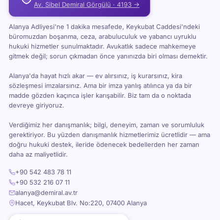
Av. Sibel Demiral Görgülü · 4193 →
Alanya Adliyesi'ne 1 dakika mesafede, Keykubat Caddesi'ndeki
büromuzdan boşanma, ceza, arabuluculuk ve yabancı uyruklu
hukuki hizmetler sunulmaktadır. Avukatlık sadece mahkemeye
gitmek değil; sorun çıkmadan önce yanınızda biri olması demektir.
Alanya'da hayat hızlı akar — ev alırsınız, iş kurarsınız, kira
sözleşmesi imzalarsınız. Ama bir imza yanlış atılınca ya da bir
madde gözden kaçınca işler karışabilir. Biz tam da o noktada
devreye giriyoruz.
Verdiğimiz her danışmanlık; bilgi, deneyim, zaman ve sorumluluk
gerektiriyor. Bu yüzden danışmanlık hizmetlerimiz ücretlidir — ama
doğru hukuki destek, ileride ödenecek bedellerden her zaman
daha az maliyetlidir.
+90 542 483 78 11
+90 532 216 07 11
alanya@demiral.av.tr
Hacet, Keykubat Blv. No:220, 07400 Alanya