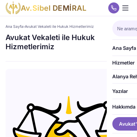
A
v
.
S
i
b
e
l
D
E
M
İ
R
A
L
Ana Sayfa
›
Avukat Vekaleti ile Hukuk Hizmetlerimiz
Avukat Vekaleti ile Hukuk
Hizmetlerimiz
Ana Sayfa
Hizmetler
Alanya Re
Yazılar
Hakkımda
Avukat'