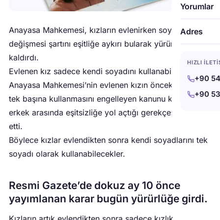
Yorumlar
Anayasa Mahkemesi, kızların evlenirken soyadlarının
Adres
değişmesi şartını eşitliğe aykırı bularak yürürlükten
kaldırdı.
HIZLI İLET
Evlenen kız sadece kendi soyadını kullanabilir.
+90 54
Anayasa Mahkemesi’nin evlenen kızın önceki soyadını
+90 53
tek başına kullanmasını engelleyen kanunu kız ile
erkek arasında eşitsizliğe yol açtığı gerekçesiyle iptal
etti.
Böylece kızlar evlendikten sonra kendi soyadlarını tek
soyadı olarak kullanabilecekler.
Resmi Gazete’de dokuz ay 10 önce
yayımlanan karar bugün yürürlüğe girdi.
Kızların artık evlendikten sonra sadece kızlık