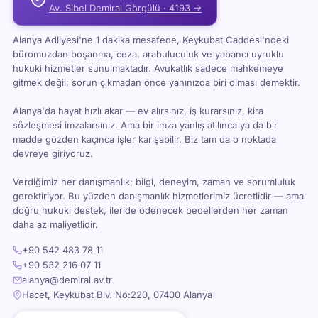
Av. Sibel Demiral Görgülü · 4193 →
Alanya Adliyesi'ne 1 dakika mesafede, Keykubat Caddesi'ndeki
büromuzdan boşanma, ceza, arabuluculuk ve yabancı uyruklu
hukuki hizmetler sunulmaktadır. Avukatlık sadece mahkemeye
gitmek değil; sorun çıkmadan önce yanınızda biri olması demektir.
Alanya'da hayat hızlı akar — ev alırsınız, iş kurarsınız, kira
sözleşmesi imzalarsınız. Ama bir imza yanlış atılınca ya da bir
madde gözden kaçınca işler karışabilir. Biz tam da o noktada
devreye giriyoruz.
Verdiğimiz her danışmanlık; bilgi, deneyim, zaman ve sorumluluk
gerektiriyor. Bu yüzden danışmanlık hizmetlerimiz ücretlidir — ama
doğru hukuki destek, ileride ödenecek bedellerden her zaman
daha az maliyetlidir.
+90 542 483 78 11
+90 532 216 07 11
alanya@demiral.av.tr
Hacet, Keykubat Blv. No:220, 07400 Alanya