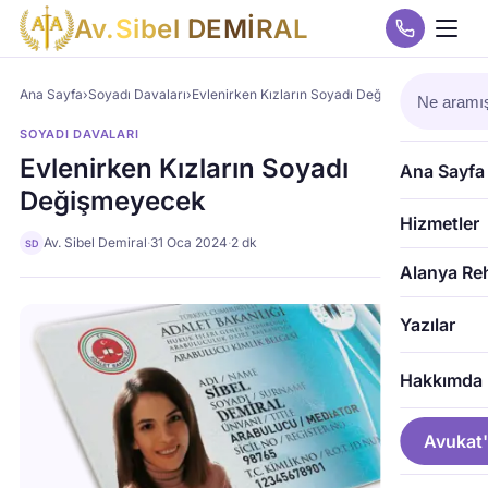
A
v
.
S
i
b
e
l
D
E
M
İ
R
A
L
Ana Sayfa
›
Soyadı Davaları
›
Evlenirken Kızların Soyadı Değişmeyecek
SOYADI DAVALARI
Evlenirken Kızların Soyadı
Ana Sayfa
Değişmeyecek
Hizmetler
Av. Sibel Demiral
·
31 Oca 2024
·
2 dk
SD
Alanya Re
Yazılar
Hakkımda
Avukat'