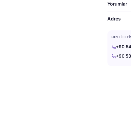
dinleyin.
Yorumlar
Avukat Si
Adres
Adres: 2
H235+8G A
HIZLI İLET
+90 54
+90 53