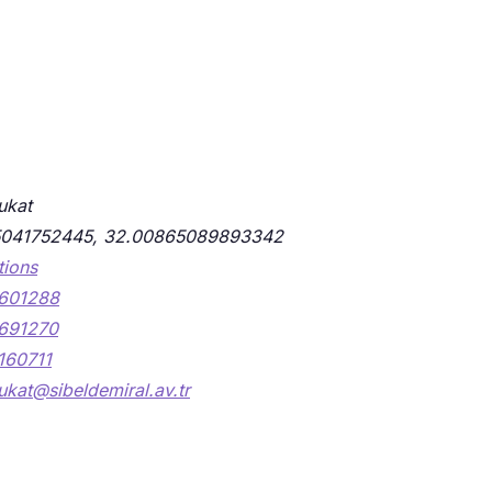
ukat
5041752445, 32.00865089893342
tions
601288
691270
160711
kat@sibeldemiral.av.tr