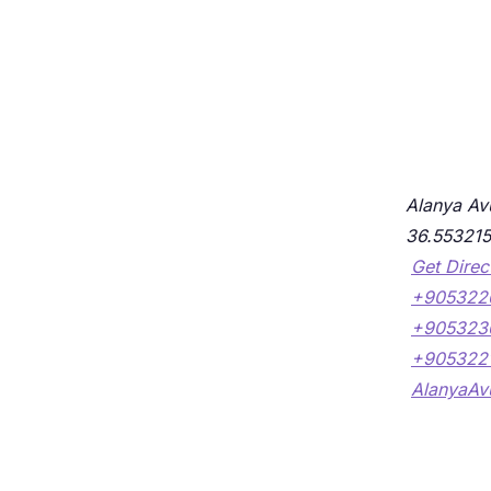
Alanya Av
36.55321
Get Direc
+905322
+905323
+905322
AlanyaAvu