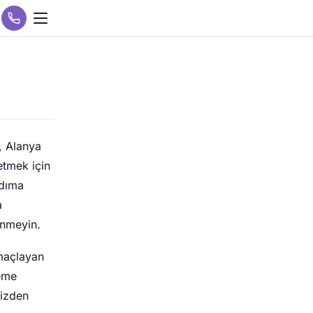
, Alanya
etmek için
rdıma
a
inmeyin.
amaçlayan
leme
bizden