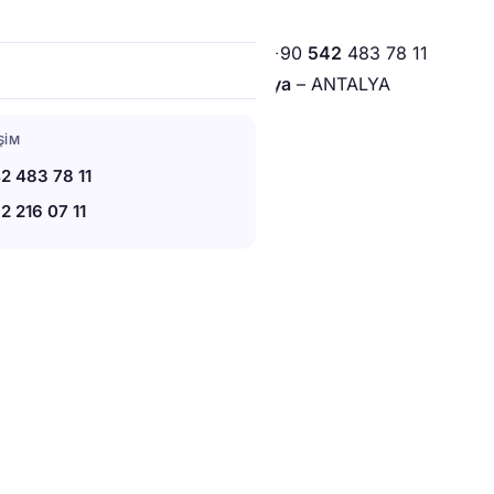
bel DEMiRAL
+90 532 216 0711
+90
542
483 78 11
20 Keykubat Caddesi 07400
Alanya
– ANTALYA
lanya, Antalya, Türkiye
IŞIM
2 483 78 11
2 216 07 11