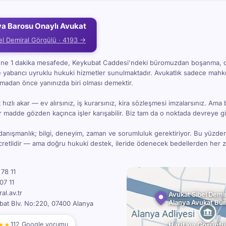
ya Barosu Onaylı Avukat
el Demiral Görgülü · 4193 →
i'ne 1 dakika mesafede, Keykubat Caddesi'ndeki büromuzdan boşanma, 
e yabancı uyruklu hukuki hizmetler sunulmaktadır. Avukatlık sadece ma
kmadan önce yanınızda biri olması demektir.
hızlı akar — ev alırsınız, iş kurarsınız, kira sözleşmesi imzalarsınız. Ama 
bir madde gözden kaçınca işler karışabilir. Biz tam da o noktada devreye gi
danışmanlık; bilgi, deneyim, zaman ve sorumluluk gerektiriyor. Bu yüzde
ücretlidir — ama doğru hukuki destek, ileride ödenecek bedellerden her
78 11
07 11
l.av.tr
Avukat Sibel Demir
Alanya Avukat Bü
bat Blv. No:220, 07400 Alanya
★★
Haritayı Görüntü
112 Google yorumu