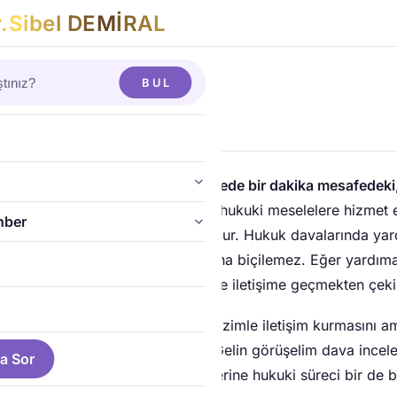
v
.
S
i
b
e
l
D
E
M
İ
R
A
L
anya’da Avukat
BUL
’da Avukat
nasına Antalya yönünde ana caddede bir dakika mesafedeki
Büromuz, Alanya Adliyesi ve tüm hukuki meselelere hizmet 
hber
ldukça profesyonel hukuk bürosudur. Hukuk davalarında ya
 kişiye doğru avukatın değeri paha biçilemez. Eğer yardım
z olduğunu hissediyorsanız; bizimle iletişime geçmekten çek
z, müvekkillerimizin doğrudan bizimle iletişim kurmasını 
gilerin gizliliği esaslı bir kanaldır. Gelin görüşelim dava ince
a Sor
bulunun, tüm davayı üstlenmek yerine hukuki süreci bir de 