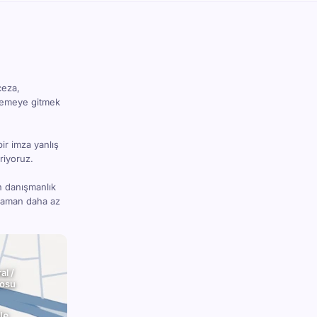
ceza,
hkemeye gitmek
bir imza yanlış
riyoruz.
n danışmanlık
 zaman daha az
al /
rosu
le