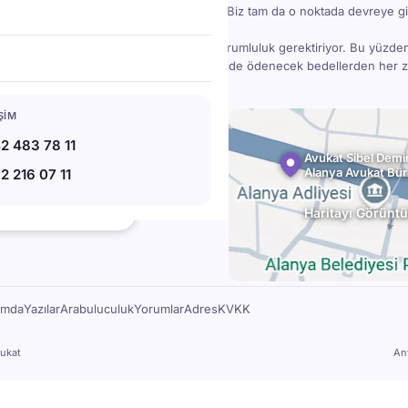
bir madde gözden kaçınca işler karışabilir. Biz tam da o noktada devreye gi
danışmanlık; bilgi, deneyim, zaman ve sorumluluk gerektiriyor. Bu yüzde
ücretlidir — ama doğru hukuki destek, ileride ödenecek bedellerden her
78 11
IŞIM
07 11
2 483 78 11
l.av.tr
Avukat Sibel Demir
Alanya Avukat Bü
2 216 07 11
bat Blv. No:220, 07400 Alanya
★★
Haritayı Görüntü
112 Google yorumu
ımda
Yazılar
Arabuluculuk
Yorumlar
Adres
KVKK
ukat
An