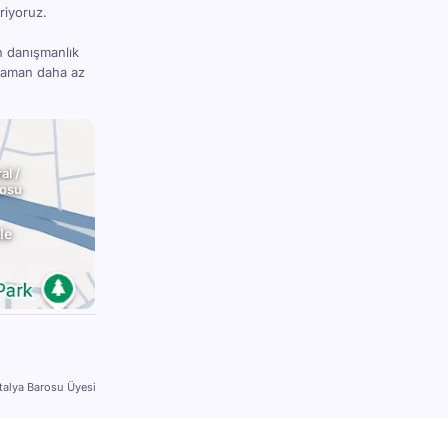
riyoruz.
n danışmanlık
 zaman daha az
al /
rosu
le
talya Barosu Üyesi