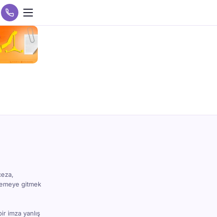
ceza,
hkemeye gitmek
bir imza yanlış