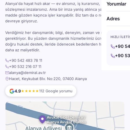
Yorumlar
Alanya'da hayat hızlı akar — ev alırsınız, iş kurarsınız, kira
sözleşmesi imzalarsınız. Ama bir imza yanlış atılınca ya da bir
madde gözden kaçınca işler karışabilir. Biz tam da o noktada
Adres
devreye giriyoruz.
Verdiğimiz her danışmanlık; bilgi, deneyim, zaman ve sorumluluk
HIZLI İLET
gerektiriyor. Bu yüzden danışmanlık hizmetlerimiz ücretlidir — ama
doğru hukuki destek, ileride ödenecek bedellerden her zaman
+90 54
daha az maliyetlidir.
+90 53
+90 542 483 78 11
+90 532 216 07 11
alanya@demiral.av.tr
Hacet, Keykubat Blv. No:220, 07400 Alanya
4.9
★★★★★
112 Google yorumu
Avukat Sibel Demiral /
Alanya Avukat Bürosu