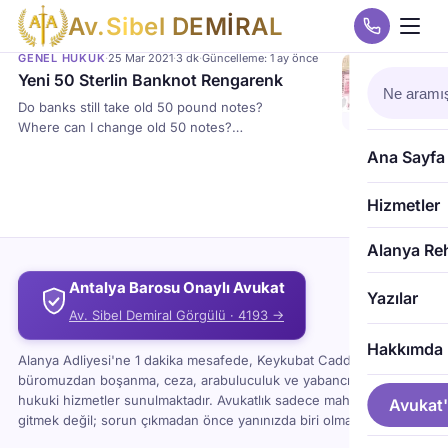
A
v
.
S
i
b
e
l
D
E
M
İ
R
A
L
GENEL HUKUK
·
25 Mar 2021
·
3 dk
·
Güncelleme: 1 ay önce
Yeni 50 Sterlin Banknot Rengarenk
Do banks still take old 50 pound notes?
Where can I change old 50 notes?
Do supermarkets accept 50 pound notes?
Ana Sayfa
Can you still change old Tenners?
Hizmetler
Alanya Re
Antalya Barosu Onaylı Avukat
Yazılar
Av. Sibel Demiral Görgülü · 4193 →
Hakkımda
Alanya Adliyesi'ne 1 dakika mesafede, Keykubat Caddesi'ndeki
büromuzdan boşanma, ceza, arabuluculuk ve yabancı uyruklu
hukuki hizmetler sunulmaktadır. Avukatlık sadece mahkemeye
Avukat'
gitmek değil; sorun çıkmadan önce yanınızda biri olması demektir.