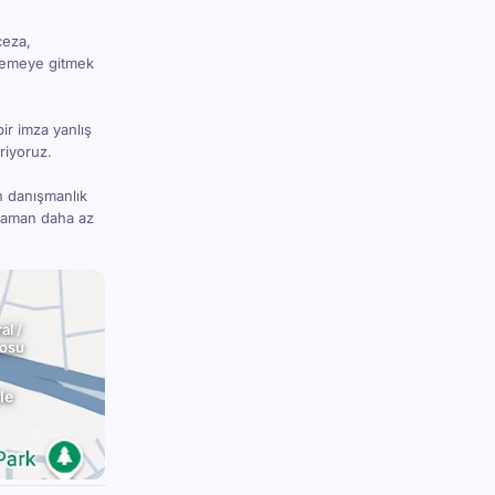
ceza,
hkemeye gitmek
bir imza yanlış
riyoruz.
n danışmanlık
 zaman daha az
al /
rosu
le