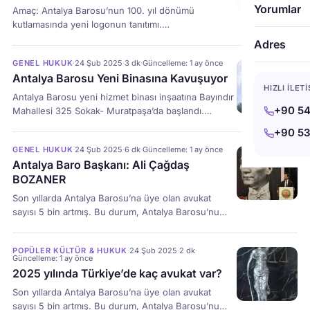
fiziki bir yapı olmanın ötesinde, kurumsal bir
Yorumlar
Amaç: Antalya Barosu’nun 100. yıl dönümü
vizyonun yansıması olarak […]
kutlamasında yeni logonun tanıtımı.
Logo fikri: 100 yılı simgeleyen unsurlar (örneğin:
Adres
daire içinde sayı 100, adaletin terazisi ve Antalya’yı
GENEL HUKUK
·
24 Şub 2025
·
3 dk
·
Güncelleme: 1 ay önce
çağrıştıran saat kulesi., defne dalı)
Antalya Barosu Yeni Binasına Kavuşuyor
HIZLI İLET
Antalya Barosu yeni hizmet binası inşaatına Bayındır
+90 54
Mahallesi 325 Sokak- Muratpaşa’da başlandı.
Güncel Haber: 25- 5- 2026 : Hizmete Açıldı: Törene
+90 53
Antalya Valisi, Türkiye Barolar Birliği Başkanı Av.
GENEL HUKUK
·
24 Şub 2025
·
6 dk
·
Güncelleme: 1 ay önce
Erinç Sağkan, Antalya Cumhuriyet Başsavcısı,
Antalya Baro Başkanı: Ali Çağdaş
Antalya Baro Başkanı Avukat Ali Çağdaş Bozaner,
BOZANER
Önceki Antalya Baro Başkanları Polat Balkan,
Hüseyin Geçilmez, Zafer Köken, Alper Tunga
Son yıllarda Antalya Barosu’na üye olan avukat
Bacanlı, Muratpaşa Belediye […]
sayısı 5 bin artmış. Bu durum, Antalya Barosu’nu
Bursa, Adana, Konya ve Antep Barolarını geçerek
Türkiye’de en büyük dördüncü baro yaptı. Bu hızlı
POPÜLER KÜLTÜR & HUKUK
·
24 Şub 2025
·
2 dk
·
büyüme, Antalya Barosu’nun saygınlığının
Güncelleme: 1 ay önce
artmasından kaynaklanıyor.
2025 yılında Türkiye’de kaç avukat var?
Son yıllarda Antalya Barosu’na üye olan avukat
sayısı 5 bin artmış. Bu durum, Antalya Barosu’nu