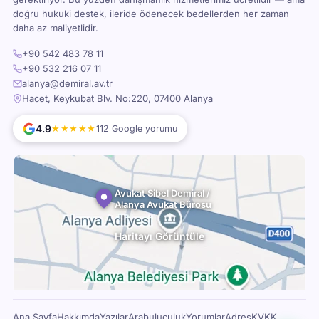
doğru hukuki destek, ileride ödenecek bedellerden her zaman
daha az maliyetlidir.
+90 542 483 78 11
+90 532 216 07 11
alanya@demiral.av.tr
Hacet, Keykubat Blv. No:220, 07400 Alanya
4.9
★★★★★
112 Google yorumu
Avukat Sibel Demiral /
Alanya Avukat Bürosu
Haritayı Görüntüle
Ana Sayfa
Hakkımda
Yazılar
Arabuluculuk
Yorumlar
Adres
KVKK