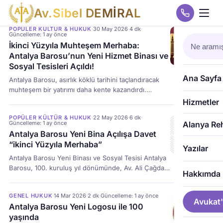
A
v
.
S
i
b
e
l
D
E
M
İ
R
A
L
POPÜLER KÜLTÜR & HUKUK
·
30 May 2026
·
4 dk
·
Güncelleme: 1 ay önce
İkinci Yüzyıla Muhteşem Merhaba:
Antalya Barosu’nun Yeni Hizmet Binası ve
Sosyal Tesisleri Açıldı!
Ana Sayfa
Antalya Barosu, asırlık köklü tarihini taçlandıracak
muhteşem bir yatırımı daha kente kazandırdı.
Yapımına geçtiğimiz yıl başlanan ve hukuk camiası
Hizmetler
tarafından merakla beklenen Antalya Barosu Hizmet
POPÜLER KÜLTÜR & HUKUK
·
22 May 2026
·
6 dk
·
Binası ve Sosyal Tesisleri, kuruluşun 100. yılında
Güncelleme: 1 ay önce
Alanya Re
düzenlenen görkemli bir törenle resmen hizmete
Antalya Barosu Yeni Bina Açılışa Davet
girdi. Türkiye Barolar Birliği (TBB) Başkanı Av. R.
“ikinci Yüzyıla Merhaba”
Yazılar
Erinç Sağkan, Antalya Valisi Hulusi Şahin, Muratpaşa
Antalya Barosu Yeni Binası ve Sosyal Tesisi Antalya
Belediye Başkanı […]
Barosu, 100. kuruluş yıl dönümünde, Av. Ali Çağdaş
Hakkımda
Bozaner başkanlığında tamamlanan yeni hizmet
binasıyla hukuk camiasına modern bir soluk
GENEL HUKUK
·
14 Mar 2026
·
2 dk
·
Güncelleme: 1 ay önce
getiriyor. 22 Mayıs 2026 Cuma günü saat 16.00’da
Avukat'
Antalya Barosu Yeni Logosu ile 100
Muratpaşa’da gerçekleştirilecek resmi açılış
yaşında
töreniyle hizmete girecek olan merkez, yalnızca