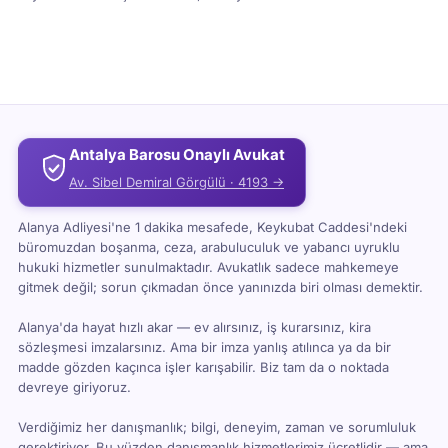
Bursa, Adana, Konya ve Antep Barolarını geçerek
Türkiye’de en büyük dördüncü barosu yaptı. Bu hızlı
büyüme, Antalya Barosu’nun saygınlığının
artmasından kaynaklanıyor ama aynı zamanda bazı
yönetimsel sorunlara da yol açtı.
Antalya Barosu Onaylı Avukat
Av. Sibel Demiral Görgülü · 4193 →
Alanya Adliyesi'ne 1 dakika mesafede, Keykubat Caddesi'ndeki
büromuzdan boşanma, ceza, arabuluculuk ve yabancı uyruklu
hukuki hizmetler sunulmaktadır. Avukatlık sadece mahkemeye
gitmek değil; sorun çıkmadan önce yanınızda biri olması demektir.
Alanya'da hayat hızlı akar — ev alırsınız, iş kurarsınız, kira
sözleşmesi imzalarsınız. Ama bir imza yanlış atılınca ya da bir
madde gözden kaçınca işler karışabilir. Biz tam da o noktada
devreye giriyoruz.
Verdiğimiz her danışmanlık; bilgi, deneyim, zaman ve sorumluluk
gerektiriyor. Bu yüzden danışmanlık hizmetlerimiz ücretlidir — ama