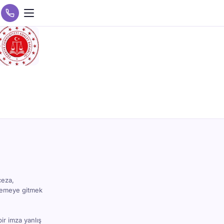
ceza,
hkemeye gitmek
bir imza yanlış