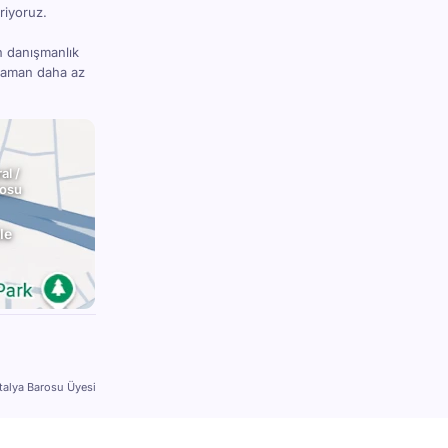
riyoruz.
n danışmanlık
 zaman daha az
al /
rosu
le
talya Barosu Üyesi