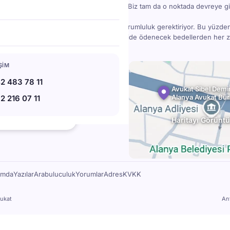
bir madde gözden kaçınca işler karışabilir. Biz tam da o noktada devreye gi
danışmanlık; bilgi, deneyim, zaman ve sorumluluk gerektiriyor. Bu yüzde
ücretlidir — ama doğru hukuki destek, ileride ödenecek bedellerden her
78 11
IŞIM
07 11
2 483 78 11
l.av.tr
Avukat Sibel Demir
Alanya Avukat Bü
2 216 07 11
bat Blv. No:220, 07400 Alanya
★★
Haritayı Görüntü
112 Google yorumu
ımda
Yazılar
Arabuluculuk
Yorumlar
Adres
KVKK
ukat
An