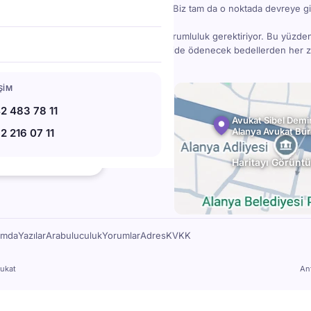
bir madde gözden kaçınca işler karışabilir. Biz tam da o noktada devreye gi
danışmanlık; bilgi, deneyim, zaman ve sorumluluk gerektiriyor. Bu yüzde
ücretlidir — ama doğru hukuki destek, ileride ödenecek bedellerden her
78 11
IŞIM
07 11
2 483 78 11
l.av.tr
Avukat Sibel Demir
Alanya Avukat Bü
2 216 07 11
bat Blv. No:220, 07400 Alanya
★★
Haritayı Görüntü
112 Google yorumu
ımda
Yazılar
Arabuluculuk
Yorumlar
Adres
KVKK
ukat
An