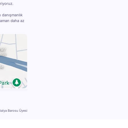
riyoruz.
n danışmanlık
 zaman daha az
al /
rosu
le
talya Barosu Üyesi