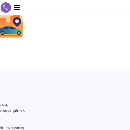
ceza,
hkemeye gitmek
bir imza yanlış