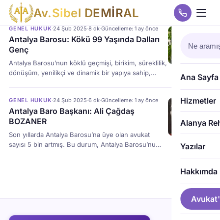
A
v
.
S
i
b
e
l
D
E
M
İ
R
A
L
GENEL HUKUK
·
24 Şub 2025
·
8 dk
·
Güncelleme: 1 ay önce
Antalya Barosu: Kökü 99 Yaşında Dalları
Genç
Antalya Barosu’nun köklü geçmişi, birikim, süreklilik,
dönüşüm, yenilikçi ve dinamik bir yapıya sahip,
Ana Sayfa
gelenek ile modernite arasında bir denge
oluşturmaktadır.
Hizmetler
GENEL HUKUK
·
24 Şub 2025
·
6 dk
·
Güncelleme: 1 ay önce
Antalya Baro Başkanı: Ali Çağdaş
BOZANER
Alanya Re
Son yıllarda Antalya Barosu’na üye olan avukat
sayısı 5 bin artmış. Bu durum, Antalya Barosu’nu
Yazılar
Bursa, Adana, Konya ve Antep Barolarını geçerek
Türkiye’de en büyük dördüncü baro yaptı. Bu hızlı
Hakkımda
büyüme, Antalya Barosu’nun saygınlığının
artmasından kaynaklanıyor.
Avukat'