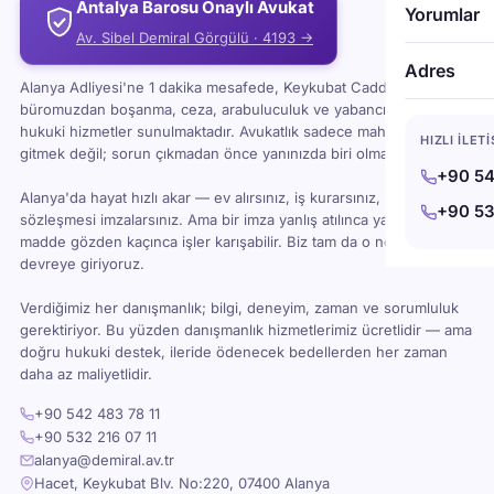
Antalya Barosu Onaylı Avukat
Yorumlar
Av. Sibel Demiral Görgülü · 4193 →
Adres
Alanya Adliyesi'ne 1 dakika mesafede, Keykubat Caddesi'ndeki
büromuzdan boşanma, ceza, arabuluculuk ve yabancı uyruklu
hukuki hizmetler sunulmaktadır. Avukatlık sadece mahkemeye
HIZLI İLET
gitmek değil; sorun çıkmadan önce yanınızda biri olması demektir.
+90 54
Alanya'da hayat hızlı akar — ev alırsınız, iş kurarsınız, kira
+90 53
sözleşmesi imzalarsınız. Ama bir imza yanlış atılınca ya da bir
madde gözden kaçınca işler karışabilir. Biz tam da o noktada
devreye giriyoruz.
Verdiğimiz her danışmanlık; bilgi, deneyim, zaman ve sorumluluk
gerektiriyor. Bu yüzden danışmanlık hizmetlerimiz ücretlidir — ama
doğru hukuki destek, ileride ödenecek bedellerden her zaman
daha az maliyetlidir.
+90 542 483 78 11
+90 532 216 07 11
alanya@demiral.av.tr
Hacet, Keykubat Blv. No:220, 07400 Alanya