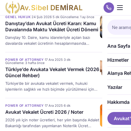
A
v
.
S
i
b
e
l
D
E
M
İ
R
A
L
GENEL HUKUK
·
24 Şub 2026
·
5 dk
·
Güncelleme: 1 ay önce
Danıştay’dan Avukat Ücreti Kararı: Kamu
Davalarında Maktu Vekâlet Ücreti Dönemi
Danıştay 10. Daire, kamu idareleriyle açılan bazı
davalarda vekalet ücretinin hesaplanmasında
Ana Sayfa
nispi/asgari tarife yerine karar tarihindeki maktu
vekalet ücretinin uygulanması gerektiğine hükmetti;
Hizmetler
POWER OF ATTORNEY
·
17 Ara 2025
·
3 dk
·
kapsamı 6183 sayılı Kanun kapsamındaki davalar,
Güncelleme: 3 hafta önce
genel bütçe, il özel idareleri, belediye ve köylere ait
Türkiye’de Avukata Vekalet Vermek (2026
vergileri kapsıyor.
Alanya Re
Güncel Rehber)
Türkiye’de bir avukata vekalet vermek, hukuki
Yazılar
işlemlerin sağlıklı ve hızlı biçimde yürütülmesi için
zorunlu ve kritik bir adımdır. 2026 yılı itibarıyla
yürürlükte olan mevzuat ve uygulamalar
Hakkımda
POWER OF ATTORNEY
·
17 Ara 2025
·
6 dk
çerçevesinde avukata vekaletname verme usulü,
Avukat Vekalet Ücreti 2026 / Noter
hem Türkiye içinden hem de yurt dışından belirli
Avukat'
şekil şartlarına tabidir. Avukat Vekaletnamesi Nedir?
2026 yılı için noter ücretleri, her yılın başında Adalet
Vekaletname; bir kişinin, başka bir kişiyi (avukatını)
Bakanlığı tarafından yayımlanan Noterlik Ücret
kendi adına hukuki […]