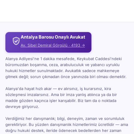
Ancak; hukuki danışmanlık hizmeti alındığı takdirde
yasal ücret alınır. Hukuki danışmanlık davanın
sonucunu ve süresini lehte etkileyebilecek çözüm
önerileridir. Acaba avukat tutmasam ne zararı olur?
Avukat tutmak genellikle mecburi değildir. Davanızı
kendiniz açıp, belli süreçleri takip […]
Antalya Barosu Onaylı Avukat
Av. Sibel Demiral Görgülü · 4193 →
Alanya Adliyesi'ne 1 dakika mesafede, Keykubat Caddesi'ndeki
büromuzdan boşanma, ceza, arabuluculuk ve yabancı uyruklu
hukuki hizmetler sunulmaktadır. Avukatlık sadece mahkemeye
gitmek değil; sorun çıkmadan önce yanınızda biri olması demektir.
Alanya'da hayat hızlı akar — ev alırsınız, iş kurarsınız, kira
sözleşmesi imzalarsınız. Ama bir imza yanlış atılınca ya da bir
madde gözden kaçınca işler karışabilir. Biz tam da o noktada
devreye giriyoruz.
Verdiğimiz her danışmanlık; bilgi, deneyim, zaman ve sorumluluk
gerektiriyor. Bu yüzden danışmanlık hizmetlerimiz ücretlidir — ama
doğru hukuki destek, ileride ödenecek bedellerden her zaman