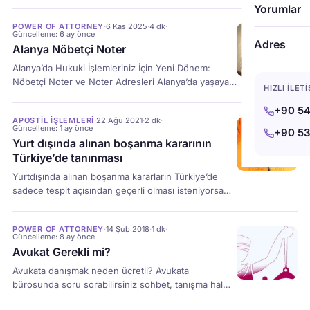
Tarifesi ile resmiyet kazanır. Türkiye’deki enflasyon
Yorumlar
oranları ve yeniden değerleme oranları göz önüne
POWER OF ATTORNEY
·
6 Kas 2025
·
4 dk
·
alındığında, 2026 yılındaki tahmini maliyet yapısı ve
Güncelleme: 6 ay önce
fiyatlandırma mantığı şu şekildedir: 2026 Yılı Tahmini
Adres
Alanya Nöbetçi Noter
Noter Vekaletname Ücretleri Noter ücretleri sabit bir
Alanya’da Hukuki İşlemleriniz İçin Yeni Dönem:
fiyat yerine, kağıt bedeli, işlem ücreti ve […]
Nöbetçi Noter ve Noter Adresleri Alanya’da yaşayan
HIZLI İLET
vatandaşlarımızın ve müvekkillerimizin en çok merak
ettiği konulardan biri, resmi işlemler için hayati önem
+90 54
APOSTIL İŞLEMLERI
·
22 Ağu 2021
·
2 dk
·
taşıyan noter hizmetlerine erişimdir. Özellikle hafta
Güncelleme: 1 ay önce
+90 53
sonu uygulanan nöbetçi noter sistemi ve güncel
Yurt dışında alınan boşanma kararının
noter adresleri, doğru hukuki adımları atmak için
Türkiye’de tanınması
kritik bilgilerdir. Antalya’nın gözde ilçesi Alanya’da
Yurtdışında alınan boşanma kararların Türkiye’de
noter işlemleri […]
sadece tespit açısından geçerli olması isteniyorsa
tanınma davası açılması yeterlidir. Fakat; boşanma
kararında nafaka, velayet, tazminat gibi İcra
POWER OF ATTORNEY
·
14 Şub 2018
·
1 dk
·
yükümlülükleri de varsa, bir tenfiz davası açılmalıdır.
Güncelleme: 8 ay önce
Avukat Gerekli mi?
Avukata danışmak neden ücretli? Avukata
bürosunda soru sorabilirsiniz sohbet, tanışma hal
bildirimi kapsamında tabiî ki de ücret talep edilmez.