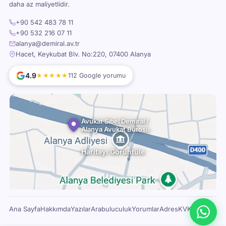
daha az maliyetlidir.
+90 542 483 78 11
+90 532 216 07 11
alanya@demiral.av.tr
Hacet, Keykubat Blv. No:220, 07400 Alanya
4.9
★★★★★
112 Google yorumu
Avukat Sibel Demiral /
Alanya Avukat Bürosu
Haritayı Görüntüle
Ana Sayfa
Hakkımda
Yazılar
Arabuluculuk
Yorumlar
Adres
KVKK