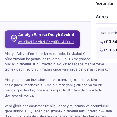
Yorumlar
ya da boşanma avukatı olması yasal hakkıdır.
Bununla beraber çoğu iyi avukat, müvekkiline bazı
hukuk alanları ile sınırlı çalıştığı konusunda açık
Adres
sözlüdür. Ne yazık ki, bazıları o kadar titiz
davranmaz.
HIZLI İLET
Antalya Barosu Onaylı Avukat
+90 54
Av. Sibel Demiral Görgülü · 4193 →
+90 53
Alanya Adliyesi'ne 1 dakika mesafede, Keykubat Caddesi'ndeki
büromuzdan boşanma, ceza, arabuluculuk ve yabancı uyruklu
hukuki hizmetler sunulmaktadır. Avukatlık sadece mahkemeye
gitmek değil; sorun çıkmadan önce yanınızda biri olması demektir.
Alanya'da hayat hızlı akar — ev alırsınız, iş kurarsınız, kira
sözleşmesi imzalarsınız. Ama bir imza yanlış atılınca ya da bir
madde gözden kaçınca işler karışabilir. Biz tam da o noktada
devreye giriyoruz.
Verdiğimiz her danışmanlık; bilgi, deneyim, zaman ve sorumluluk
gerektiriyor. Bu yüzden danışmanlık hizmetlerimiz ücretlidir — ama
doğru hukuki destek, ileride ödenecek bedellerden her zaman