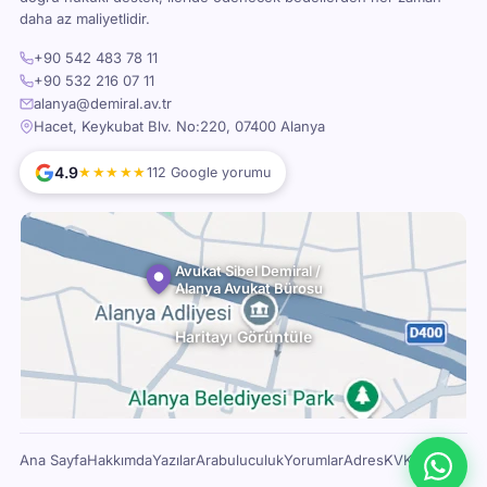
daha az maliyetlidir.
+90 542 483 78 11
+90 532 216 07 11
alanya@demiral.av.tr
Hacet, Keykubat Blv. No:220, 07400 Alanya
4.9
★★★★★
112 Google yorumu
Avukat Sibel Demiral /
Alanya Avukat Bürosu
Haritayı Görüntüle
Ana Sayfa
Hakkımda
Yazılar
Arabuluculuk
Yorumlar
Adres
KVKK