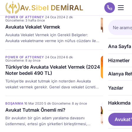
A
v
.
S
i
b
e
l
D
E
M
İ
R
A
L
POWER OF ATTORNEY
·
24 Oca 2024
·
2 dk
·
Güncelleme: 3 hafta önce
Avukata Vekalet Vermek
Avukata Vekalet Vermek için Gerekli Belgeler:
Avukata vekaletname verme için nüfus cüzdanı ile
Ana Sayfa
notere gidiniz. Boşanma Davası Avukat Vekaletname
vermek için ayrıca iki fotoğraf lazım. “BOŞANMA
POWER OF ATTORNEY
·
24 Oca 2024
·
6 dk
·
DAVASI” ibaresi ve “eşin ismi” açıkça belirtilmesi
Hizmetler
Güncelleme: 8 ay önce
zorunludur. Şirket için Avukata vekaletname
Türkiye’de Avukata Vekalet Vermek (2024
verilecekse imza sirküleri ve yetki belgesi gerekir.
Noter bedeli 490 TL)
Alanya Re
Şirket yetkilisi hem şirketi adına hem de kendisi için
Türkiye’de avukat tutmak için noterden Avukata
tek […]
vekalet vermek gerekir. Genel dava vekalet ücreti
Yazılar
2021 yılında 100- 200 TL’dir Boşanma ve Tapu
vekalet verilirken 2 fotoğraf istenir. Yurtdışından
Hakkımda
BOŞANMA
·
16 Mar 2020
·
5 dk
·
Güncelleme: 8 ay önce
avukat vekil tayin etmek için bulunduğu ülke
Avukat Tutmak Önemli mi?
kurumlarınca “Apostile” ifadesi aranır; {power of
attorney in Alanya}.
Bir avukatın bir gün adam yaralama davasını
Avukat'
üstlenmesi, ertesi gün şirketleri birleştirmesi,
ardından vergi konusunda tavsiyelerde bulunulması