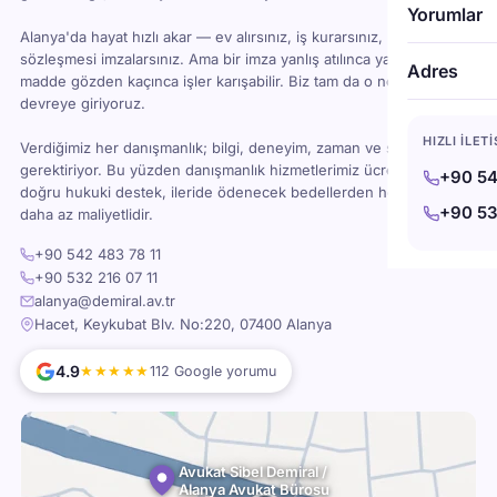
Yorumlar
Alanya'da hayat hızlı akar — ev alırsınız, iş kurarsınız, kira
sözleşmesi imzalarsınız. Ama bir imza yanlış atılınca ya da bir
Adres
madde gözden kaçınca işler karışabilir. Biz tam da o noktada
devreye giriyoruz.
HIZLI İLET
Verdiğimiz her danışmanlık; bilgi, deneyim, zaman ve sorumluluk
gerektiriyor. Bu yüzden danışmanlık hizmetlerimiz ücretlidir — ama
+90 54
doğru hukuki destek, ileride ödenecek bedellerden her zaman
+90 53
daha az maliyetlidir.
+90 542 483 78 11
+90 532 216 07 11
alanya@demiral.av.tr
Hacet, Keykubat Blv. No:220, 07400 Alanya
4.9
★★★★★
112 Google yorumu
Avukat Sibel Demiral /
Alanya Avukat Bürosu