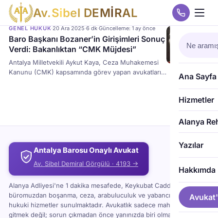
A
v
.
S
i
b
e
l
D
E
M
İ
R
A
L
GENEL HUKUK
·
20 Ara 2025
·
6 dk
·
Güncelleme: 1 ay önce
Baro Başkanı Bozaner’in Girişimleri Sonuç
Verdi: Bakanlıktan “CMK Müjdesi”
Antalya Milletvekili Aykut Kaya, Ceza Muhakemesi
Kanunu (CMK) kapsamında görev yapan avukatların
Ana Sayfa
yaşadığı sorunları TBMM gündemine taşıdı.
Avukatlar düşük ücretler ve geciken ödemeler
Hizmetler
nedeniyle mağdur olmakta. Kaya’nın çağrısına yanıt
veren Adalet Bakanı Yılmaz Tunç, ocak ayından
itibaren yeni bir tarife düzenlemesi yapılacağını ve
Alanya Re
avukatların beklediği müjdeyi duyurdu.
Yazılar
Antalya Barosu Onaylı Avukat
Av. Sibel Demiral Görgülü · 4193 →
Hakkımda
Alanya Adliyesi'ne 1 dakika mesafede, Keykubat Caddesi'ndeki
büromuzdan boşanma, ceza, arabuluculuk ve yabancı uyruklu
Avukat'
hukuki hizmetler sunulmaktadır. Avukatlık sadece mahkemeye
gitmek değil; sorun çıkmadan önce yanınızda biri olması demektir.