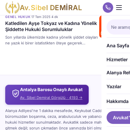
A
v
.
S
i
b
e
l
D
E
M
İ
R
A
L
GENEL HUKUK
·
17 Tem 2025
·
4 dk
Katledilen Ayşe Tokyaz ve Kadına Yönelik
Şiddette Hukuki Sorumluluklar
Son yıllarda ülkemizde kadına yönelik şiddet olayları
ne yazık ki birer istatistikten öteye geçerek
Ana Sayfa
hepimizin vicdanına dokunan dramatik vakalara
dönüşmüş durumda. Bu acı olaylardan biri de, Cemil
Hizmetler
Koç tarafından vahşice ve göz göre göre katledilen
Ayşe Tokyaz cinayetidir. Ayşe Tokyaz Neden
Korunamadı? Ayşe Tokyaz, daha önce defalarca
Alanya Re
şikâyette bulunmuş, tehdit edildiğini bildirmiş,
korunma talebinde bulunmuş […]
Yazılar
Antalya Barosu Onaylı Avukat
Av. Sibel Demiral Görgülü · 4193 →
Hakkımda
Alanya Adliyesi'ne 1 dakika mesafede, Keykubat Caddesi'ndeki
büromuzdan boşanma, ceza, arabuluculuk ve yabancı uyruklu
Avukat'
hukuki hizmetler sunulmaktadır. Avukatlık sadece mahkemeye
gitmek değil; sorun çıkmadan önce yanınızda biri olması demektir.