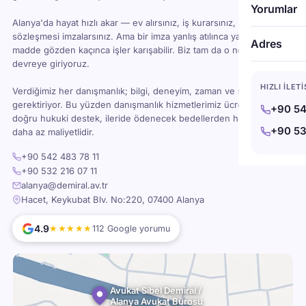
Yorumlar
Alanya'da hayat hızlı akar — ev alırsınız, iş kurarsınız, kira
sözleşmesi imzalarsınız. Ama bir imza yanlış atılınca ya da bir
Adres
madde gözden kaçınca işler karışabilir. Biz tam da o noktada
devreye giriyoruz.
HIZLI İLET
Verdiğimiz her danışmanlık; bilgi, deneyim, zaman ve sorumluluk
gerektiriyor. Bu yüzden danışmanlık hizmetlerimiz ücretlidir — ama
+90 54
doğru hukuki destek, ileride ödenecek bedellerden her zaman
+90 53
daha az maliyetlidir.
+90 542 483 78 11
+90 532 216 07 11
alanya@demiral.av.tr
Hacet, Keykubat Blv. No:220, 07400 Alanya
4.9
★★★★★
112 Google yorumu
Avukat Sibel Demiral /
Alanya Avukat Bürosu