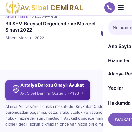
A
v
.
S
i
b
e
l
D
E
M
İ
R
A
L
GENEL HUKUK
·
7 Tem 2022
·
3 dk
BILSEM Bireysel Değerlendirme Mazeret
Sınavı 2022
Bilsem Mazeret 2022
Ana Sayfa
Hizmetler
Alanya Re
Antalya Barosu Onaylı Avukat
Yazılar
Av. Sibel Demiral Görgülü · 4193 →
Hakkımda
Alanya Adliyesi'ne 1 dakika mesafede, Keykubat Caddesi'ndeki
büromuzdan boşanma, ceza, arabuluculuk ve yabancı uyruklu
hukuki hizmetler sunulmaktadır. Avukatlık sadece mahkemeye
Avukat'
gitmek değil; sorun çıkmadan önce yanınızda biri olması demektir.