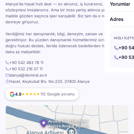
Yorumlar
Alanya'da hayat hızlı akar — ev alırsınız, iş kurarsınız, kira
sözleşmesi imzalarsınız. Ama bir imza yanlış atılınca ya da bir
madde gözden kaçınca işler karışabilir. Biz tam da o noktada
Adres
devreye giriyoruz.
Verdiğimiz her danışmanlık; bilgi, deneyim, zaman ve sorumluluk
HIZLI İLET
gerektiriyor. Bu yüzden danışmanlık hizmetlerimiz ücretlidir — ama
doğru hukuki destek, ileride ödenecek bedellerden her zaman
+90 54
daha az maliyetlidir.
+90 53
+90 542 483 78 11
+90 532 216 07 11
alanya@demiral.av.tr
Hacet, Keykubat Blv. No:220, 07400 Alanya
4.9
★★★★★
112 Google yorumu
Avukat Sibel Demiral /
Alanya Avukat Bürosu