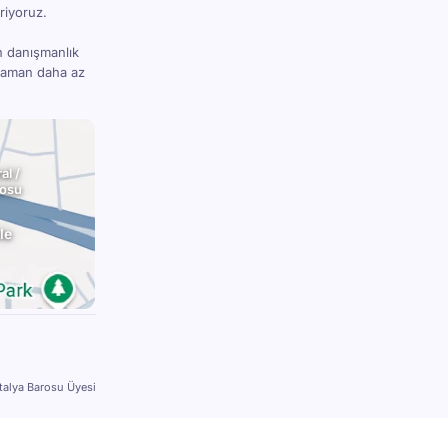
riyoruz.
n danışmanlık
 zaman daha az
al /
rosu
le
talya Barosu Üyesi