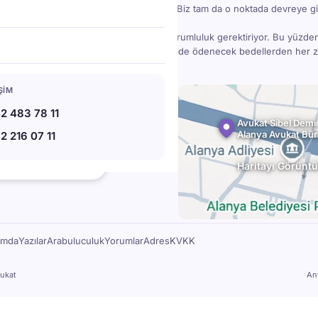
bir madde gözden kaçınca işler karışabilir. Biz tam da o noktada devreye gi
danışmanlık; bilgi, deneyim, zaman ve sorumluluk gerektiriyor. Bu yüzde
ücretlidir — ama doğru hukuki destek, ileride ödenecek bedellerden her
78 11
IŞIM
07 11
2 483 78 11
l.av.tr
Avukat Sibel Demir
Alanya Avukat Bü
2 216 07 11
bat Blv. No:220, 07400 Alanya
★★
Haritayı Görüntü
112 Google yorumu
ımda
Yazılar
Arabuluculuk
Yorumlar
Adres
KVKK
ukat
An