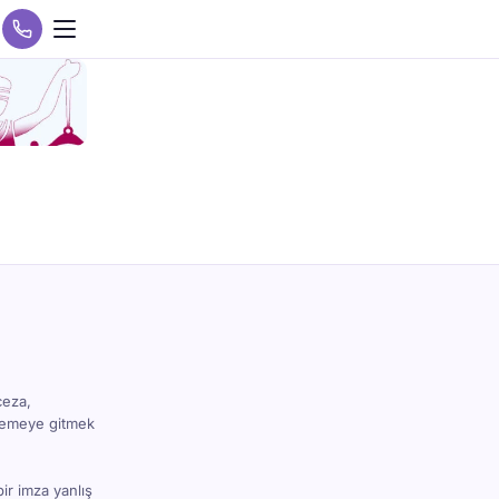
ceza,
hkemeye gitmek
bir imza yanlış