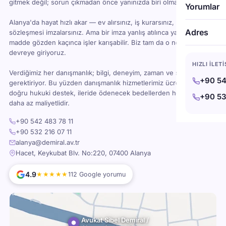
gitmek değil; sorun çıkmadan önce yanınızda biri olması demektir.
Yorumlar
Alanya'da hayat hızlı akar — ev alırsınız, iş kurarsınız, kira
Adres
sözleşmesi imzalarsınız. Ama bir imza yanlış atılınca ya da bir
madde gözden kaçınca işler karışabilir. Biz tam da o noktada
devreye giriyoruz.
HIZLI İLET
Verdiğimiz her danışmanlık; bilgi, deneyim, zaman ve sorumluluk
+90 54
gerektiriyor. Bu yüzden danışmanlık hizmetlerimiz ücretlidir — ama
doğru hukuki destek, ileride ödenecek bedellerden her zaman
+90 53
daha az maliyetlidir.
+90 542 483 78 11
+90 532 216 07 11
alanya@demiral.av.tr
Hacet, Keykubat Blv. No:220, 07400 Alanya
4.9
★★★★★
112 Google yorumu
Avukat Sibel Demiral /