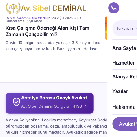
A
v
.
S
i
b
e
l
D
E
M
İ
R
A
L
İŞ VE SOSYAL GÜVENLIK
·
24 Ağu 2020
·
4 dk
·
Güncelleme: 5 yıl önce
Kısa Çalışma Ödeneği Alan Kişi Tam
Zamanlı Çalışabilir mi?
Covid-19 salgını sırasında, yaklaşık 3.5 milyon insan
Ana Sayfa
kısa çalışmaya maruz kaldı. Bazı işyerlerinde kısa
çalışma tamamen uygulandı ve diğerlerinde yarı
zamanlı olarak uygulandı. Yarı zamanlı kısa süreli
Hizmetler
çalışan işçilerin ücret ve sigorta primi yükümlülüğü
işverene aittir. İşveren, ayda 30 gün kısa süreli
Alanya Re
çalışan işçiler için ücret veya prim ödememektedir.
Peki, kısa iş emekliliği geciktiriyor mu? İşveren tam
Yazılar
zamanlı bir işçiyi kısa bir işte gösteriyorsa, çalışanın
Antalya Barosu Onaylı Avukat
yasal hakları nelerdir?
Av. Sibel Demiral Görgülü · 4193 →
Hakkımda
Alanya Adliyesi'ne 1 dakika mesafede, Keykubat Caddesi'ndeki
Avukat'
büromuzdan boşanma, ceza, arabuluculuk ve yabancı uyruklu
hukuki hizmetler sunulmaktadır. Avukatlık sadece mahkemeye