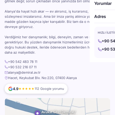
gitmek değil; sorun çıkmadan önce yanınızda biri olması demektir.
Yorumlar
Alanya'da hayat hızlı akar — ev alırsınız, iş kurarsınız, kira
Adres
sözleşmesi imzalarsınız. Ama bir imza yanlış atılınca ya da bir
madde gözden kaçınca işler karışabilir. Biz tam da o noktada
devreye giriyoruz.
HIZLI İLET
Verdiğimiz her danışmanlık; bilgi, deneyim, zaman ve sorumluluk
+90 54
gerektiriyor. Bu yüzden danışmanlık hizmetlerimiz ücretlidir — ama
doğru hukuki destek, ileride ödenecek bedellerden her zaman
+90 53
daha az maliyetlidir.
+90 542 483 78 11
+90 532 216 07 11
alanya@demiral.av.tr
Hacet, Keykubat Blv. No:220, 07400 Alanya
4.9
★★★★★
112 Google yorumu
Avukat Sibel Demiral /