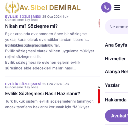
A
v
.
S
i
b
e
l
D
E
M
İ
R
A
L
EVLILIK SÖZLEŞMESI
·
25 Oca 2024
·
1 dk
·
Güncelleme: 1 ay önce
Nikah mı? Sözleşme mi?
Eşler arasında evlenmeden önce bir sözleşme
yoksa, kural olarak evlendikleri andan itibaren
Ana Sayfa
edindikleri mallara ortak olurlar.
Evlilik bir sözleşme midir?
Evlilik sözleşmesi olarak bilinen uygulama mülkiyet
rejimi sözleşmesidir.
Hizmetler
Evlilik sözleşmesi ile evlenen eşlerin evlilik
süresince elde edecekleri malları nasıl
Alanya Re
paylaşacakları düzenlenir. Bu tür sözleşmeler
evlenmeden önce yapılabilir veya evlendikten sonra
EVLILIK SÖZLEŞMESI
·
25 Oca 2024
·
3 dk
·
Yazılar
düzenlenebilir.
Güncelleme: 1 ay önce
Evlilik Sözleşmesi Nasıl Hazırlanır?
Hakkımda
Türk hukuk sistemi evlilik sözleşmelerini tanımıyor,
ancak tarafların haklarını korumak için “Mülkiyet
Yönetimi Sözleşmelerini” tanıyor. Evlilik sözleşmesi
Avukat'
tipik olarak mülk, miras, borçlar ve diğer mali
konuları kapsar. Anlaşmanın yasal gereklilikleri