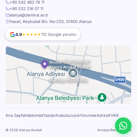
+90 542 483 78 11
+90 532 216 07 11
alanya@demiral.av.tr
Hacet, Keykubat Blv. No:220, 07400 Alanya
4.9
★★★★★
112 Google yorumu
Avukat Sibel Demiral /
Alanya Avukat Bürosu
Haritayı Görüntüle
Ana Sayfa
Hakkımda
Yazılar
Arabuluculuk
Yorumlar
Adres
KVKK
© 2026 Alanya Avukat
Antalya Barosu Üyesi