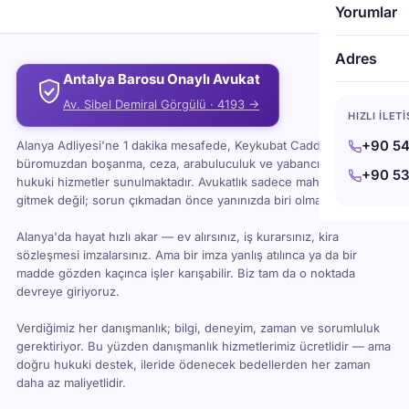
karşıladığından emin olmak için bir avukattan veya
Yorumlar
noterden yasal yardım almanız önerilir. Anlaşma adil
olmalı ve her iki tarafın ihtiyaç ve isteklerini
Adres
yansıtmalı ve her bir tarafın kendi avukatı anlaşmayı
Antalya Barosu Onaylı Avukat
gözden geçirmeli ve onaylamalıdır. Son olarak,
anlaşmanın yasal olarak geçerli olması için
Av. Sibel Demiral Görgülü · 4193 →
imzalanması ve noter tasdikli olması gerekir. Daha
HIZLI İLET
fazla bilgi için Alanya’da bir avukat randevu alınabilir.
+90 54
Alanya Adliyesi'ne 1 dakika mesafede, Keykubat Caddesi'ndeki
büromuzdan boşanma, ceza, arabuluculuk ve yabancı uyruklu
+90 53
hukuki hizmetler sunulmaktadır. Avukatlık sadece mahkemeye
gitmek değil; sorun çıkmadan önce yanınızda biri olması demektir.
Alanya'da hayat hızlı akar — ev alırsınız, iş kurarsınız, kira
sözleşmesi imzalarsınız. Ama bir imza yanlış atılınca ya da bir
madde gözden kaçınca işler karışabilir. Biz tam da o noktada
devreye giriyoruz.
Verdiğimiz her danışmanlık; bilgi, deneyim, zaman ve sorumluluk
gerektiriyor. Bu yüzden danışmanlık hizmetlerimiz ücretlidir — ama
doğru hukuki destek, ileride ödenecek bedellerden her zaman
daha az maliyetlidir.