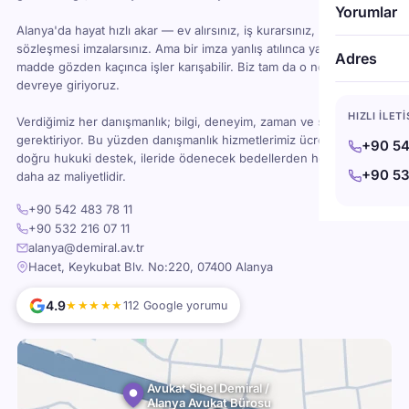
Yorumlar
Alanya'da hayat hızlı akar — ev alırsınız, iş kurarsınız, kira
sözleşmesi imzalarsınız. Ama bir imza yanlış atılınca ya da bir
Adres
madde gözden kaçınca işler karışabilir. Biz tam da o noktada
devreye giriyoruz.
HIZLI İLET
Verdiğimiz her danışmanlık; bilgi, deneyim, zaman ve sorumluluk
gerektiriyor. Bu yüzden danışmanlık hizmetlerimiz ücretlidir — ama
+90 54
doğru hukuki destek, ileride ödenecek bedellerden her zaman
+90 53
daha az maliyetlidir.
+90 542 483 78 11
+90 532 216 07 11
alanya@demiral.av.tr
Hacet, Keykubat Blv. No:220, 07400 Alanya
4.9
★★★★★
112 Google yorumu
Avukat Sibel Demiral /
Alanya Avukat Bürosu