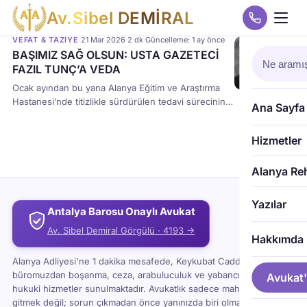
A
v
.
S
i
b
e
l
D
E
M
İ
R
A
L
VEFAT & TAZIYE
·
21 Mar 2026
·
2 dk
·
Güncelleme: 1 ay önce
BAŞIMIZ SAĞ OLSUN: USTA GAZETECİ
FAZIL TUNÇ’A VEDA
Ocak ayından bu yana Alanya Eğitim ve Araştırma
Hastanesi’nde titizlikle sürdürülen tedavi sürecinin
Ana Sayfa
ardından, bugün aramızdan ayrılan Tunç; dürüst
kişiliği, birleştirici tutumu ve meslek ilkelerine
Hizmetler
bağlılığıyla Alanya ve Gazipaşa halkının gönlünde
silinmez bir iz bırakmıştır. Merhumun cenazesi, yarın
22 mart Alanya Gazeteciler Cemiyeti önünde
Alanya Re
yapılacak törenin ardından memleketi Gazipaşa’da
toprağa verilecektir. Fazıl Tunç, meslek hayatı […]
Yazılar
Antalya Barosu Onaylı Avukat
Av. Sibel Demiral Görgülü · 4193 →
Hakkımda
Alanya Adliyesi'ne 1 dakika mesafede, Keykubat Caddesi'ndeki
büromuzdan boşanma, ceza, arabuluculuk ve yabancı uyruklu
Avukat'
hukuki hizmetler sunulmaktadır. Avukatlık sadece mahkemeye
gitmek değil; sorun çıkmadan önce yanınızda biri olması demektir.