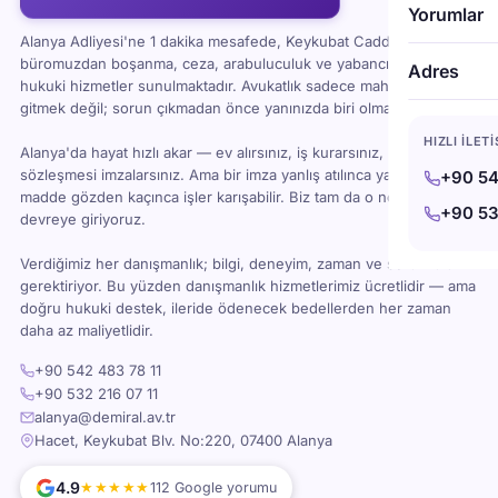
Yorumlar
Alanya Adliyesi'ne 1 dakika mesafede, Keykubat Caddesi'ndeki
büromuzdan boşanma, ceza, arabuluculuk ve yabancı uyruklu
Adres
hukuki hizmetler sunulmaktadır. Avukatlık sadece mahkemeye
gitmek değil; sorun çıkmadan önce yanınızda biri olması demektir.
HIZLI İLET
Alanya'da hayat hızlı akar — ev alırsınız, iş kurarsınız, kira
sözleşmesi imzalarsınız. Ama bir imza yanlış atılınca ya da bir
+90 54
madde gözden kaçınca işler karışabilir. Biz tam da o noktada
+90 53
devreye giriyoruz.
Verdiğimiz her danışmanlık; bilgi, deneyim, zaman ve sorumluluk
gerektiriyor. Bu yüzden danışmanlık hizmetlerimiz ücretlidir — ama
doğru hukuki destek, ileride ödenecek bedellerden her zaman
daha az maliyetlidir.
+90 542 483 78 11
+90 532 216 07 11
alanya@demiral.av.tr
Hacet, Keykubat Blv. No:220, 07400 Alanya
4.9
★★★★★
112 Google yorumu