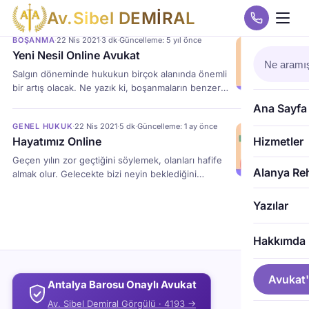
A
v
.
S
i
b
e
l
D
E
M
İ
R
A
L
BOŞANMA
·
22 Nis 2021
·
3 dk
·
Güncelleme: 5 yıl önce
Yeni Nesil Online Avukat
Salgın döneminde hukukun birçok alanında önemli
bir artış olacak​. ​Ne yazık ki, boşanmaların benzer
şekilde artması bekleniyor, çalışma şeklimizi ve
Ana Sayfa
hangi becerilerin ​arandığını ​göreceğiz ve yaptığımız
GENEL HUKUK
·
22 Nis 2021
·
5 dk
·
Güncelleme: 1 ay önce
her şeyde nasıl daha esnek olacağımızı da
Hayatımız Online
Hizmetler
öğreneceğiz.​​​Boşanma, iş davaları gibi hukuk alanları
​fazla mesai yapacak.Dünya bir​den değişti ve
​Geçen yılın zor​​ geçtiğini ​söylemek, olanları hafife
dünyadaki değişikliklerle birlikte hukuktaki
Alanya Re
almak olur. Gelecekte bizi neyin beklediğini
anlaşmazlıklar, her zamankinden daha farklı hukuk
düşünerek güçlerini toplayan iyimserler olarak,
alanları sıkça […]
geçen yıl bardağı​mızı dolduran yönlere ​bir bakalım.
Yazılar
Salgın hasara yol açtı. Ancak, ​hizmetlerin geleceğini
şekillendiren davranış değişiklikleri de ortaya
Hakkımda
çıkardı.Bu değişikliklerin ana nedeni evde
geçirdiğimiz zamandı. Bu süre zarfında çalışma,
alışveriş yapma ve yaşama şeklimiz tamamen
Avukat'
Antalya Barosu Onaylı Avukat
değişti. Evde kalmak […]
Av. Sibel Demiral Görgülü · 4193 →