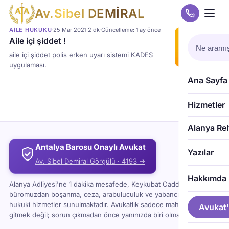
A
v
.
S
i
b
e
l
D
E
M
İ
R
A
L
AILE HUKUKU
·
25 Mar 2021
·
2 dk
·
Güncelleme: 1 ay önce
Aile içi şiddet !
aile içi şiddet polis erken uyarı sistemi KADES
uygulaması.
Ana Sayfa
Hizmetler
Alanya Re
Antalya Barosu Onaylı Avukat
Yazılar
Av. Sibel Demiral Görgülü · 4193 →
Hakkımda
Alanya Adliyesi'ne 1 dakika mesafede, Keykubat Caddesi'ndeki
büromuzdan boşanma, ceza, arabuluculuk ve yabancı uyruklu
hukuki hizmetler sunulmaktadır. Avukatlık sadece mahkemeye
Avukat'
gitmek değil; sorun çıkmadan önce yanınızda biri olması demektir.