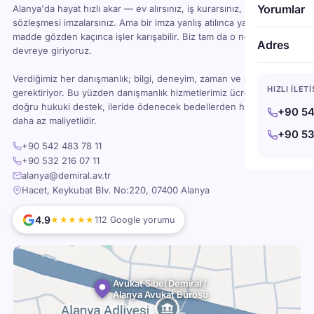
Yorumlar
Alanya'da hayat hızlı akar — ev alırsınız, iş kurarsınız, kira
sözleşmesi imzalarsınız. Ama bir imza yanlış atılınca ya da bir
madde gözden kaçınca işler karışabilir. Biz tam da o noktada
Adres
devreye giriyoruz.
Verdiğimiz her danışmanlık; bilgi, deneyim, zaman ve sorumluluk
HIZLI İLET
gerektiriyor. Bu yüzden danışmanlık hizmetlerimiz ücretlidir — ama
doğru hukuki destek, ileride ödenecek bedellerden her zaman
+90 54
daha az maliyetlidir.
+90 53
+90 542 483 78 11
+90 532 216 07 11
alanya@demiral.av.tr
Hacet, Keykubat Blv. No:220, 07400 Alanya
4.9
★★★★★
112 Google yorumu
Avukat Sibel Demiral /
Alanya Avukat Bürosu