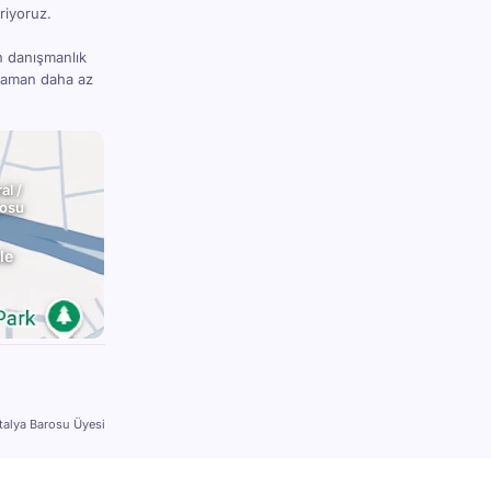
riyoruz.
n danışmanlık
 zaman daha az
al /
rosu
le
talya Barosu Üyesi