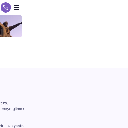
ceza,
hkemeye gitmek
bir imza yanlış