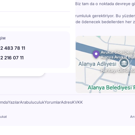
bir madde gözden kaçınca işler karışabilir. Biz tam da o noktada devreye gi
danışmanlık; bilgi, deneyim, zaman ve sorumluluk gerektiriyor. Bu yüzde
ücretlidir — ama doğru hukuki destek, ileride ödenecek bedellerden her
78 11
IŞIM
07 11
2 483 78 11
l.av.tr
Avukat Sibel Demir
Alanya Avukat Bü
2 216 07 11
bat Blv. No:220, 07400 Alanya
★★
Haritayı Görüntü
112 Google yorumu
ımda
Yazılar
Arabuluculuk
Yorumlar
Adres
KVKK
ukat
An