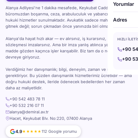
Yorumlar
Alanya Adliyesi'ne 1 dakika mesafede, Keykubat Caddesi'ndeki
büromuzdan boşanma, ceza, arabuluculuk ve yabancı uyruklu
Adres
hukuki hizmetler sunulmaktadır. Avukatlık sadece mahkemeye
gitmek değil; sorun çıkmadan önce yanınızda biri olması demektir.
Alanya'da hayat hızlı akar — ev alırsınız, iş kurarsınız, kira
HIZLI İLET
sözleşmesi imzalarsınız. Ama bir imza yanlış atılınca ya da bir
+90 54
madde gözden kaçınca işler karışabilir. Biz tam da o noktada
devreye giriyoruz.
+90 53
Verdiğimiz her danışmanlık; bilgi, deneyim, zaman ve sorumluluk
gerektiriyor. Bu yüzden danışmanlık hizmetlerimiz ücretlidir — ama
doğru hukuki destek, ileride ödenecek bedellerden her zaman
daha az maliyetlidir.
+90 542 483 78 11
+90 532 216 07 11
alanya@demiral.av.tr
Hacet, Keykubat Blv. No:220, 07400 Alanya
4.9
★★★★★
112 Google yorumu