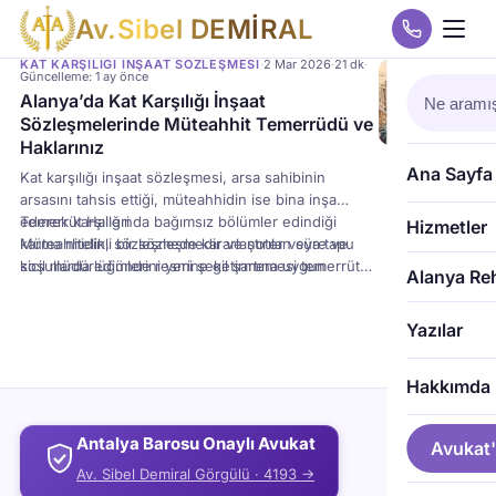
A
v
.
S
i
b
e
l
D
E
M
İ
R
A
L
KAT KARŞILIĞI İNŞAAT SÖZLEŞMESI
·
2 Mar 2026
·
21 dk
·
Güncelleme: 1 ay önce
Alanya’da Kat Karşılığı İnşaat
Sözleşmelerinde Müteahhit Temerrüdü ve
Haklarınız
Ana Sayfa
Kat karşılığı inşaat sözleşmesi, arsa sahibinin
arsasını tahsis ettiği, müteahhidin ise bina inşa
ederek karşılığında bağımsız bölümler edindiği
Temerrüt Halleri
Hizmetler
karma nitelikli bir sözleşmedir ve noter veya tapu
Müteahhidin, sözleşmede kararlaştırılan süre ve
sicil müdürlüğünde resmi şekil şartına uygun
koşullarda edimlerini yerine getirmemesi temerrüt
Alanya Re
yapılmalıdır.
sayılır. En yaygın temerrüt halleri şunlardır:
İnşaatın belirlenen sürede tamamlanmaması (Süre
Yazılar
Temerrüdü).
Teslim edilen bağımsız bölümlerin teknik
şartnameye veya sözleşmeye uygun olmaması
Hakkımda
(Ayıplı İfa).
İnşaata hiç başlanmaması veya yarıda bırakılması.
Antalya Barosu Onaylı Avukat
İskan belgesinin (yapı kullanma izni) sağlanamaması.
Avukat'
İmar mevzuatına aykırı inşaat yapılması.
Av. Sibel Demiral Görgülü · 4193 →