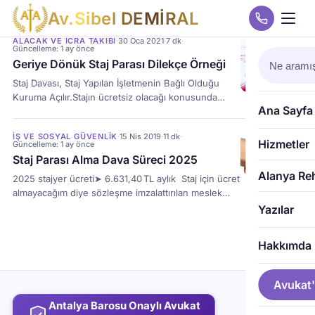
A
v
.
S
i
b
e
l
D
E
M
İ
R
A
L
ALACAK VE ICRA TAKIBI
·
30 Oca 2021
·
7 dk
·
Güncelleme: 1 ay önce
Geriye Dönük Staj Parası Dilekçe Örneği
Staj Davası, Staj Yapılan İşletmenin Bağlı Olduğu
Kuruma Açılır.Stajın ücretsiz olacağı konusunda
Ana Sayfa
sözleşme olsa bile geçersizdir. Staj yapılan
hastanelerin 3308 sayılı Yasa kapsamında işletme
İŞ VE SOSYAL GÜVENLIK
·
15 Nis 2019
·
11 dk
·
olarak nitelendirilmesine, Tip 2 sözleşmelerinin
Hizmetler
Güncelleme: 1 ay önce
işletme müdürü sıfatıyla hastane müdürü tarafından
Staj Parası Alma Dava Süreci 2025
imzalanmasına, stajın ücretsiz olacağı konusunda
Alanya Re
2025 stajyer ücreti➤ 6.631,40 TL aylık Staj için ücret
Tip 2 sözleşmesinde hüküm olsa dahi bu hükmün
almayacağım diye sözleşme imzalattırılan meslek
3308 sayılı yasanın 25. maddesi hükmü karşısında
lisesi öğrencileri, avukat tutarak ödenmeyen staj
Yazılar
geçerli olmamasına karar verilmiştir.
ücreti alacağını yasal faiziyle geri alabilir.
3.
Mesleki Eğitim Öğrencileri (Çırak/Kalfa)
2.
Hakkımda
İşletme Büyüklüğüne Göre Devlet Desteği 20 ve
üzeri çalışanlı iş yerlerinde: Stajyer maaşının %70’i
işverenden, %30’u devletten karşılanır. 20’den az
Avukat'
çalışanlı iş […]
Antalya Barosu Onaylı Avukat