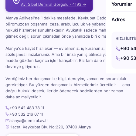
Yorumlar
Av. Sibel Demiral Görgülü · 4193 →
Alanya Adliyesi'ne 1 dakika mesafede, Keykubat Caddesi'ndeki
Adres
büromuzdan boşanma, ceza, arabuluculuk ve yabancı uyruklu
hukuki hizmetler sunulmaktadır. Avukatlık sadece mahkemeye
gitmek değil; sorun çıkmadan önce yanınızda biri olması demektir.
HIZLI İLET
+90 54
Alanya'da hayat hızlı akar — ev alırsınız, iş kurarsınız, kira
sözleşmesi imzalarsınız. Ama bir imza yanlış atılınca ya da bir
+90 53
madde gözden kaçınca işler karışabilir. Biz tam da o noktada
devreye giriyoruz.
Verdiğimiz her danışmanlık; bilgi, deneyim, zaman ve sorumluluk
gerektiriyor. Bu yüzden danışmanlık hizmetlerimiz ücretlidir — ama
doğru hukuki destek, ileride ödenecek bedellerden her zaman
daha az maliyetlidir.
+90 542 483 78 11
+90 532 216 07 11
alanya@demiral.av.tr
Hacet, Keykubat Blv. No:220, 07400 Alanya