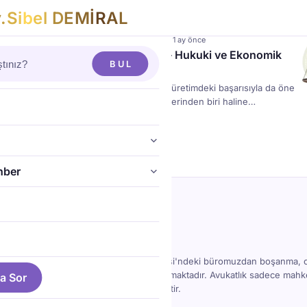
v
.
S
i
b
e
l
D
E
M
İ
R
A
L
LTÜR & HUKUK
·
23 Eki 2025
·
3 dk
·
Güncelleme: 1 ay önce
 Avokado Artık Kiloyla Satılacak – Hukuki ve Ekonomik
BUL
irme
ıllarda yalnızca turizmiyle değil, tarımsal üretimdeki başarısıyla da öne
llikle avokado, bölge ekonomisinin simgelerinden biri haline
Ziraat Odası avokado satışlarında yeni bir dönemi başlatıyor: Artık
det yerine kilogram üzerinden satılacak. Bu uygulama, hem üretici hem
açısından önemli hukuki ve ticari sonuçlar doğuruyor. Yeni Uygulama:
grama Geçiş Ziraat […]
hber
ya Barosu Onaylı Avukat
el Demiral Görgülü · 4193 →
i'ne 1 dakika mesafede, Keykubat Caddesi'ndeki büromuzdan boşanma, 
e yabancı uyruklu hukuki hizmetler sunulmaktadır. Avukatlık sadece ma
a Sor
kmadan önce yanınızda biri olması demektir.