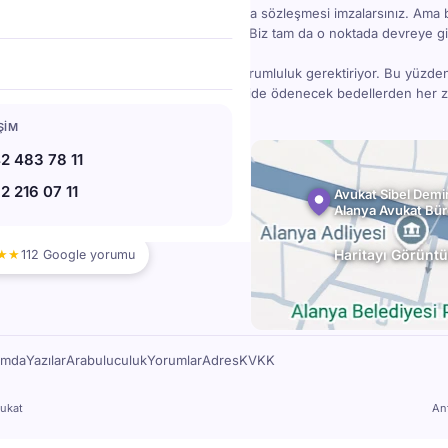
hızlı akar — ev alırsınız, iş kurarsınız, kira sözleşmesi imzalarsınız. Ama 
bir madde gözden kaçınca işler karışabilir. Biz tam da o noktada devreye gi
danışmanlık; bilgi, deneyim, zaman ve sorumluluk gerektiriyor. Bu yüzde
ücretlidir — ama doğru hukuki destek, ileride ödenecek bedellerden her
IŞIM
78 11
2 483 78 11
07 11
2 216 07 11
l.av.tr
Avukat Sibel Demir
Alanya Avukat Bü
bat Blv. No:220, 07400 Alanya
★★
Haritayı Görüntü
112 Google yorumu
ımda
Yazılar
Arabuluculuk
Yorumlar
Adres
KVKK
ukat
An