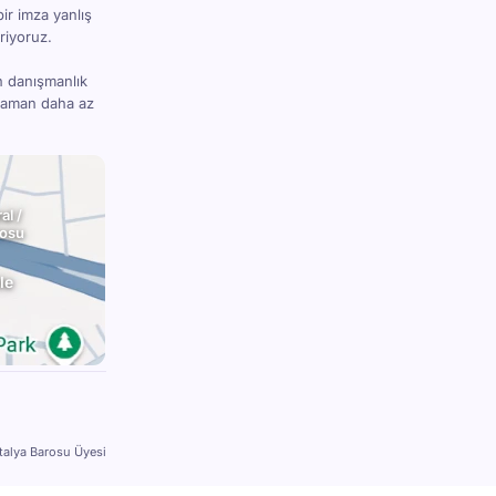
bir imza yanlış
riyoruz.
n danışmanlık
 zaman daha az
al /
rosu
le
talya Barosu Üyesi