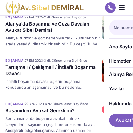
A
v
.
S
i
b
e
l
D
E
M
İ
R
A
L
BOŞANMA
·
27 Eyl 2025
·
2 dk
·
Güncelleme: 1 ay önce
Alanya’da Boşanma ve Ceza Davaları –
Avukat Sibel Demiral
Alanya, turizm ve göç nedeniyle farklı kültürlerin bir
arada yaşadığı dinamik bir şehirdir. Bu çeşitlilik, hem
Ana Sayfa
boşanma davaları hem de ceza davaları açısından
yoğun ve karmaşık bir yargı sürecini beraberinde
Hizmetler
BOŞANMA
·
27 Eki 2023
·
3 dk
·
Güncelleme: 3 yıl önce
getirir. Avukat Sibel Demiral, Alanya’da uzun yıllara
Tartışmalı / Çekişmeli / İhtilaflı Boşanma
dayanan tecrübesiyle müvekkillerine profesyonel
Davası
hukuki destek sunmaktadır. Boşanma Davaları
Alanya Re
Boşanma süreci, tarafların hayatında en hassas
İhtilaflı boşanma davası, eşlerin boşanma
dönemlerden biridir. Alanya’da […]
konusunda anlaşamaması ve bu nedenle
Yazılar
mahkemeye başvurması ile açılan dava türüdür. Bu
davalarda, eşler boşanma konusunda farklı
Hakkımda
BOŞANMA
·
29 Ara 2020
·
4 dk
·
Güncelleme: 8 ay önce
taleplerde bulunabilirler. Örneğin, eşlerden biri
Boşanırken Avukat Gerekli mi?
boşanmayı kabul ederken, diğeri boşanmak
istemeyebilir. Ya da eşler, boşanma konusunda
Son zamanlarda boşanma avukatı tutmak
Avukat'
anlaşsalar bile, velayet, nafaka, mal paylaşımı gibi
isteyenlerin sayısında çeşitli nedenlerden dolayı
konularda farklı taleplerde bulunabilirler. İhtilaflı
önemli bir artış olmuştur.
Anlaşarak boşanma davası: Alanında uzman bir