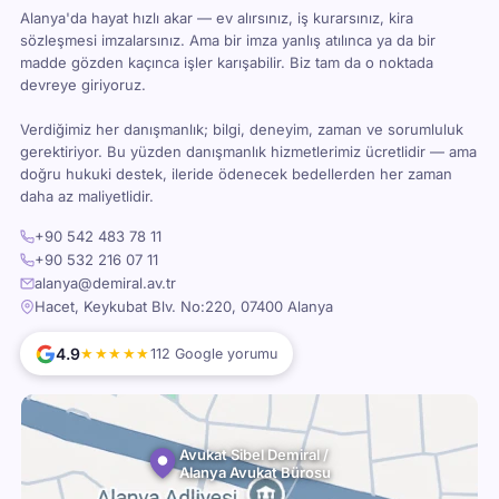
Alanya'da hayat hızlı akar — ev alırsınız, iş kurarsınız, kira
sözleşmesi imzalarsınız. Ama bir imza yanlış atılınca ya da bir
madde gözden kaçınca işler karışabilir. Biz tam da o noktada
devreye giriyoruz.
Verdiğimiz her danışmanlık; bilgi, deneyim, zaman ve sorumluluk
gerektiriyor. Bu yüzden danışmanlık hizmetlerimiz ücretlidir — ama
doğru hukuki destek, ileride ödenecek bedellerden her zaman
daha az maliyetlidir.
+90 542 483 78 11
+90 532 216 07 11
alanya@demiral.av.tr
Hacet, Keykubat Blv. No:220, 07400 Alanya
4.9
★★★★★
112 Google yorumu
Avukat Sibel Demiral /
Alanya Avukat Bürosu