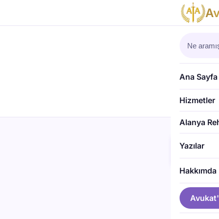
A
Ana Sayfa
Hizmetler
Alanya Re
Antal
Yazılar
Av. Sib
Hakkımda
Alanya Adliyes
arabuluculuk v
değil; sorun çı
Avukat'
Alanya'da hayat 