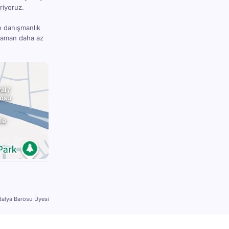
riyoruz.
n danışmanlık
 zaman daha az
al /
rosu
le
talya Barosu Üyesi