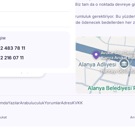
bir madde gözden kaçınca işler karışabilir. Biz tam da o noktada devreye gi
danışmanlık; bilgi, deneyim, zaman ve sorumluluk gerektiriyor. Bu yüzde
ücretlidir — ama doğru hukuki destek, ileride ödenecek bedellerden her
IŞIM
78 11
07 11
2 483 78 11
l.av.tr
Avukat Sibel Demir
2 216 07 11
Alanya Avukat Bü
bat Blv. No:220, 07400 Alanya
★★
Haritayı Görüntü
112 Google yorumu
ımda
Yazılar
Arabuluculuk
Yorumlar
Adres
KVKK
ukat
An