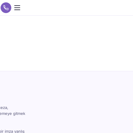
ceza,
hkemeye gitmek
bir imza yanlış