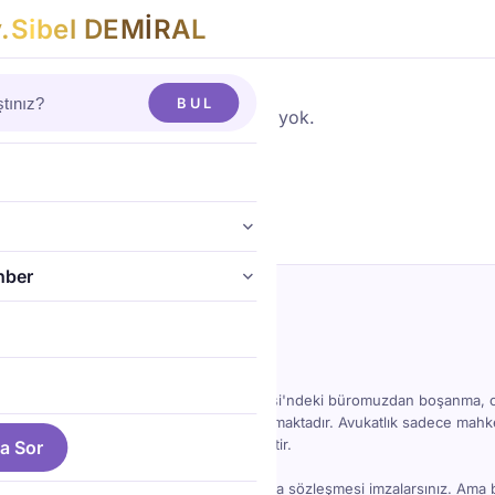
v
.
S
i
b
e
l
D
E
M
İ
R
A
L
BUL
Henüz yazı yok.
hber
ya Barosu Onaylı Avukat
el Demiral Görgülü · 4193 →
i'ne 1 dakika mesafede, Keykubat Caddesi'ndeki büromuzdan boşanma, 
e yabancı uyruklu hukuki hizmetler sunulmaktadır. Avukatlık sadece ma
kmadan önce yanınızda biri olması demektir.
a Sor
hızlı akar — ev alırsınız, iş kurarsınız, kira sözleşmesi imzalarsınız. Ama 