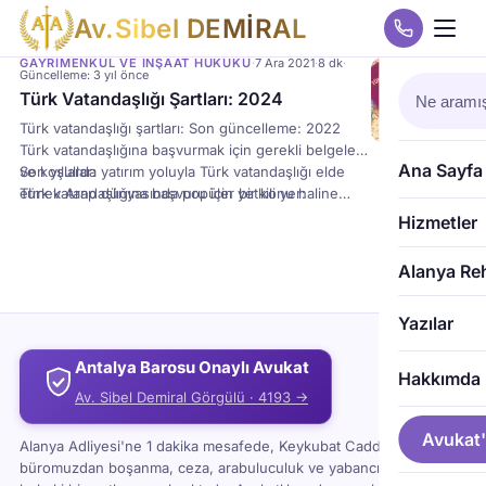
A
v
.
S
i
b
e
l
D
E
M
İ
R
A
L
GAYRIMENKUL VE İNŞAAT HUKUKU
·
7 Ara 2021
·
8 dk
·
Güncelleme: 3 yıl önce
Türk Vatandaşlığı Şartları: 2024
Türk vatandaşlığı şartları: Son güncelleme: 2022
Türk vatandaşlığına başvurmak için gerekli belgeler
Ana Sayfa
ve koşullar:
Son yıllarda yatırım yoluyla Türk vatandaşlığı elde
Türk vatandaşlığına başvuru için yetkili yer:
etmek Arap dünyasında popüler bir konu haline
Türkiye genelinde büyük şehirlerde “İL GÖÇ
gelmiştir. Bu konudaki kanunun 2017 yılında kabul
Hizmetler
İDARESİ”
edilmesinden bu yana geçen beş yıl içinde,
Türkiye’de vatandaşlığa geçiş aşamaları 2022:
çoğunluğu Arap ülkelerinden olmak üzere binlerce
Alanya Re
yabancı, Türkiye’ye yatırım yaparak Türk vatandaşlığı
kazanmıştır.
Yazılar
Ancak bu vatandaşlığı elde etmenin tek yolu yatırım
değildir, çünkü Türkiye’de bir süre ikamet eden ve
Antalya Barosu Onaylı Avukat
diğer bazı şartları yerine getirenler de Türk
Hakkımda
vatandaşlığı hakkını elde edebilirler ve buna kamu
Av. Sibel Demiral Görgülü · 4193 →
yoluyla Türk vatandaşlığı edinme kanunu denir.
Avukat'
Alanya Adliyesi'ne 1 dakika mesafede, Keykubat Caddesi'ndeki
büromuzdan boşanma, ceza, arabuluculuk ve yabancı uyruklu