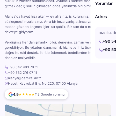
hukuki hizmetler sunulmaktadır. Avukatlık sadece mahkemeye
Yorumlar
gitmek değil; sorun çıkmadan önce yanınızda biri olması demektir.
Adres
Alanya'da hayat hızlı akar — ev alırsınız, iş kurarsınız, kira
sözleşmesi imzalarsınız. Ama bir imza yanlış atılınca ya da bir
madde gözden kaçınca işler karışabilir. Biz tam da o noktada
devreye giriyoruz.
HIZLI İLET
+90 54
Verdiğimiz her danışmanlık; bilgi, deneyim, zaman ve sorumluluk
gerektiriyor. Bu yüzden danışmanlık hizmetlerimiz ücretlidir — ama
+90 53
doğru hukuki destek, ileride ödenecek bedellerden her zaman
daha az maliyetlidir.
+90 542 483 78 11
+90 532 216 07 11
alanya@demiral.av.tr
Hacet, Keykubat Blv. No:220, 07400 Alanya
4.9
★★★★★
112 Google yorumu