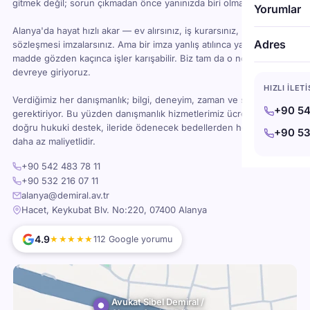
gitmek değil; sorun çıkmadan önce yanınızda biri olması demektir.
Yorumlar
Alanya'da hayat hızlı akar — ev alırsınız, iş kurarsınız, kira
Adres
sözleşmesi imzalarsınız. Ama bir imza yanlış atılınca ya da bir
madde gözden kaçınca işler karışabilir. Biz tam da o noktada
devreye giriyoruz.
HIZLI İLET
Verdiğimiz her danışmanlık; bilgi, deneyim, zaman ve sorumluluk
+90 54
gerektiriyor. Bu yüzden danışmanlık hizmetlerimiz ücretlidir — ama
doğru hukuki destek, ileride ödenecek bedellerden her zaman
+90 53
daha az maliyetlidir.
+90 542 483 78 11
+90 532 216 07 11
alanya@demiral.av.tr
Hacet, Keykubat Blv. No:220, 07400 Alanya
4.9
★★★★★
112 Google yorumu
Avukat Sibel Demiral /