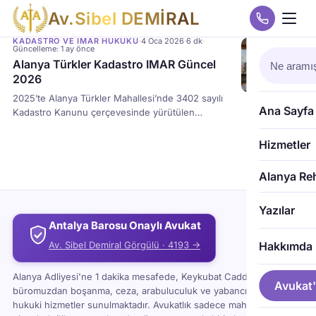
A
v
.
S
i
b
e
l
D
E
M
İ
R
A
L
KADASTRO VE İMAR HUKUKU
·
4 Oca 2026
·
6 dk
·
Güncelleme: 1 ay önce
Alanya Türkler Kadastro IMAR Güncel
2026
2025’te Alanya Türkler Mahallesi’nde 3402 sayılı
Ana Sayfa
Kadastro Kanunu çerçevesinde yürütülen
güncelleme çalışması sona erdi; 25 Aralık 2025 – 9
Ocak 2026 askı süresinde taşınmaz sınırları ve
Hizmetler
teknik veriler ilgililerin itirazına açık. Askı süresi
geçmeden yapılmayan itirazlar kesinleşeceğinden,
Alanya Re
maliklerin Alanya Belediyesi’ndeki cetvel ve paftaları
inceleyerek yazılı başvuru yapması büyük hukuki
Yazılar
önem taşıyor.
Antalya Barosu Onaylı Avukat
Av. Sibel Demiral Görgülü · 4193 →
Hakkımda
Alanya Adliyesi'ne 1 dakika mesafede, Keykubat Caddesi'ndeki
Avukat'
büromuzdan boşanma, ceza, arabuluculuk ve yabancı uyruklu
hukuki hizmetler sunulmaktadır. Avukatlık sadece mahkemeye