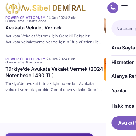
A
v
.
S
i
b
e
l
D
E
M
İ
R
A
L
POWER OF ATTORNEY
·
24 Oca 2024
·
2 dk
·
Güncelleme: 3 hafta önce
Avukata Vekalet Vermek
Avukata Vekalet Vermek için Gerekli Belgeler:
Avukata vekaletname verme için nüfus cüzdanı ile
Ana Sayfa
notere gidiniz. Boşanma Davası Avukat Vekaletname
vermek için ayrıca iki fotoğraf lazım. “BOŞANMA
POWER OF ATTORNEY
·
24 Oca 2024
·
6 dk
·
DAVASI” ibaresi ve “eşin ismi” açıkça belirtilmesi
Hizmetler
Güncelleme: 8 ay önce
zorunludur. Şirket için Avukata vekaletname
Türkiye’de Avukata Vekalet Vermek (2024
verilecekse imza sirküleri ve yetki belgesi gerekir.
Noter bedeli 490 TL)
Alanya Re
Şirket yetkilisi hem şirketi adına hem de kendisi için
Türkiye’de avukat tutmak için noterden Avukata
tek […]
vekalet vermek gerekir. Genel dava vekalet ücreti
Yazılar
2021 yılında 100- 200 TL’dir Boşanma ve Tapu
vekalet verilirken 2 fotoğraf istenir. Yurtdışından
Hakkımda
avukat vekil tayin etmek için bulunduğu ülke
kurumlarınca “Apostile” ifadesi aranır; {power of
attorney in Alanya}.
Avukat'