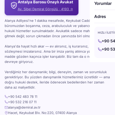
Antalya Barosu Onaylı Avukat
Yorumlar
Av. Sibel Demiral Görgülü · 4193 →
Adres
Alanya Adliyesi'ne 1 dakika mesafede, Keykubat Caddesi'ndeki
büromuzdan boşanma, ceza, arabuluculuk ve yabancı uyruklu
hukuki hizmetler sunulmaktadır. Avukatlık sadece mahkemeye
HIZLI İLET
gitmek değil; sorun çıkmadan önce yanınızda biri olması demektir.
+90 54
Alanya'da hayat hızlı akar — ev alırsınız, iş kurarsınız, kira
+90 53
sözleşmesi imzalarsınız. Ama bir imza yanlış atılınca ya da bir
madde gözden kaçınca işler karışabilir. Biz tam da o noktada
devreye giriyoruz.
Verdiğimiz her danışmanlık; bilgi, deneyim, zaman ve sorumluluk
gerektiriyor. Bu yüzden danışmanlık hizmetlerimiz ücretlidir — ama
doğru hukuki destek, ileride ödenecek bedellerden her zaman
daha az maliyetlidir.
+90 542 483 78 11
+90 532 216 07 11
alanya@demiral.av.tr
Hacet, Keykubat Blv. No:220, 07400 Alanya