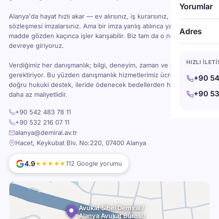
Yorumlar
Alanya'da hayat hızlı akar — ev alırsınız, iş kurarsınız, kira
sözleşmesi imzalarsınız. Ama bir imza yanlış atılınca ya da bir
Adres
madde gözden kaçınca işler karışabilir. Biz tam da o noktada
devreye giriyoruz.
HIZLI İLET
Verdiğimiz her danışmanlık; bilgi, deneyim, zaman ve sorumluluk
gerektiriyor. Bu yüzden danışmanlık hizmetlerimiz ücretlidir — ama
+90 54
doğru hukuki destek, ileride ödenecek bedellerden her zaman
+90 53
daha az maliyetlidir.
+90 542 483 78 11
+90 532 216 07 11
alanya@demiral.av.tr
Hacet, Keykubat Blv. No:220, 07400 Alanya
4.9
★★★★★
112 Google yorumu
Avukat Sibel Demiral /
Alanya Avukat Bürosu