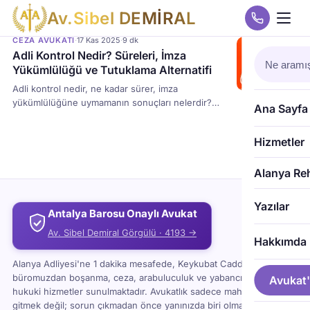
A
v
.
S
i
b
e
l
D
E
M
İ
R
A
L
CEZA AVUKATI
·
17 Kas 2025
·
9 dk
Adli Kontrol Nedir? Süreleri, İmza
Yükümlülüğü ve Tutuklama Alternatifi
Adli kontrol nedir, ne kadar sürer, imza
yükümlülüğüne uymamanın sonuçları nelerdir?
Ana Sayfa
Avukat & Arabulucu Sibel Demiral tarafından
hazırlanan bu rehberde; adli kontrol süresi, itiraz
Hizmetler
yolları, tutuklamaya alternatif tedbirler ve imza
zorunluluğu gibi tüm kritik bilgiler sade ve anlaşılır
şekilde açıklanmaktadır.
Alanya Re
Yazılar
Antalya Barosu Onaylı Avukat
Av. Sibel Demiral Görgülü · 4193 →
Hakkımda
Alanya Adliyesi'ne 1 dakika mesafede, Keykubat Caddesi'ndeki
büromuzdan boşanma, ceza, arabuluculuk ve yabancı uyruklu
Avukat'
hukuki hizmetler sunulmaktadır. Avukatlık sadece mahkemeye
gitmek değil; sorun çıkmadan önce yanınızda biri olması demektir.