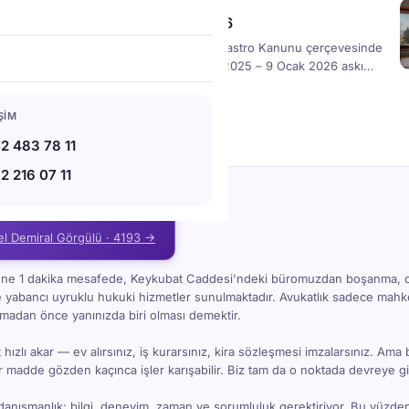
dk
·
Güncelleme: 1 ay önce
rkler Kadastro IMAR Güncel 2026
ya Türkler Mahallesi’nde 3402 sayılı Kadastro Kanunu çerçevesinde
ncelleme çalışması sona erdi; 25 Aralık 2025 – 9 Ocak 2026 askı
ınmaz sınırları ve teknik veriler ilgililerin itirazına açık. Askı süresi
ılmayan itirazlar kesinleşeceğinden, maliklerin Alanya
IŞIM
deki cetvel ve paftaları inceleyerek yazılı başvuru yapması büyük
taşıyor.
2 483 78 11
2 216 07 11
ya Barosu Onaylı Avukat
el Demiral Görgülü · 4193 →
i'ne 1 dakika mesafede, Keykubat Caddesi'ndeki büromuzdan boşanma, 
e yabancı uyruklu hukuki hizmetler sunulmaktadır. Avukatlık sadece ma
kmadan önce yanınızda biri olması demektir.
hızlı akar — ev alırsınız, iş kurarsınız, kira sözleşmesi imzalarsınız. Ama 
bir madde gözden kaçınca işler karışabilir. Biz tam da o noktada devreye gi
danışmanlık; bilgi, deneyim, zaman ve sorumluluk gerektiriyor. Bu yüzde