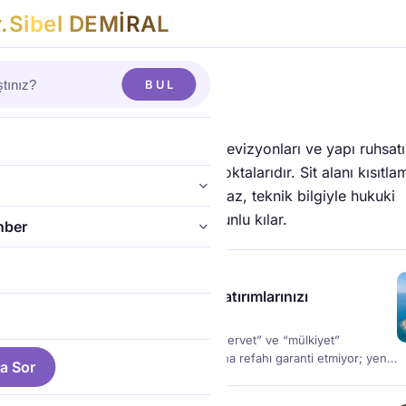
v
.
S
i
b
e
l
D
E
M
İ
R
A
L
BUL
ro ve İmar Hukuku
kadastro askı ilanları, imar planı revizyonları ve yapı ruhsatı
eşmenin getirdiği hukuki gerilim noktalarıdır. Sit alanı kısıtlam
ma ve parselasyon işlemlerine itiraz, teknik bilgiyle hukuki
rmenin birlikte ele alınmasını zorunlu kılar.
hber
 dk
·
Güncelleme: 1 ay önce
Yeni Bir Finansal Çağ Başlıyor: Yatırımlarınızı
rmak İçin 5 Yılınız Var
 yapış şekillerimizi hızla değiştirirken, “servet” ve “mülkiyet”
 baştan yazılıyor. Verimlilik artık tek başına refahı garanti etmiyor; yeni
a Sor
nanları, yatırımlarını hukuki güvence altına alarak “mülkiyet” inşa
ak.