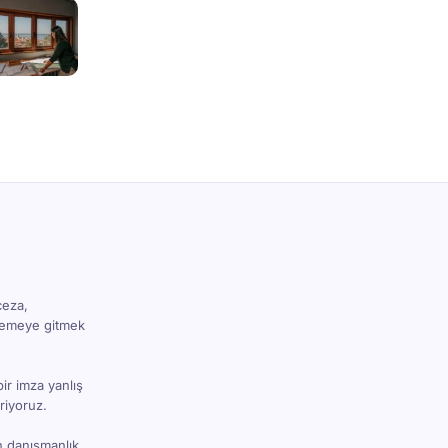
ceza,
hkemeye gitmek
bir imza yanlış
riyoruz.
n danışmanlık