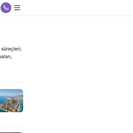
 süreçleri;
aları,