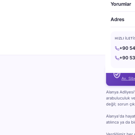
4 Oca 2026
·
6 
Yorumlar
Alanya Tü
2025’te Alan
Adres
yürütülen gü
süresinde taş
geçmeden yap
HIZLI İLET
Belediyesi’n
hukuki önem 
+90 54
+90 53
Antal
Av. Sib
Alanya Adliyes
arabuluculuk v
değil; sorun çı
Alanya'da hayat 
atılınca ya da 
Verdiğimiz her 