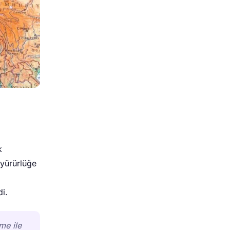
k
 yürürlüğe
i.
me ile