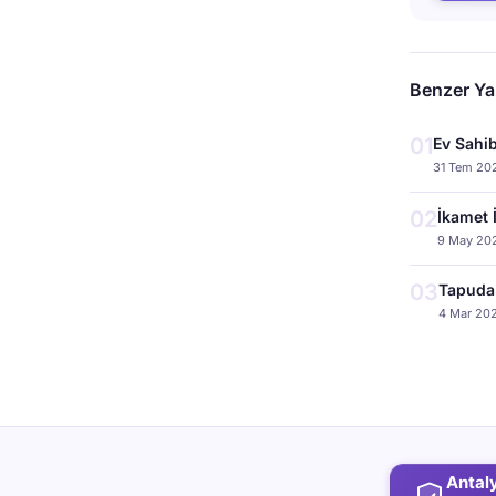
Benzer Yaz
01
Ev Sahib
31 Tem 20
02
İkamet 
9 May 20
03
Tapuda 
4 Mar 20
Antal