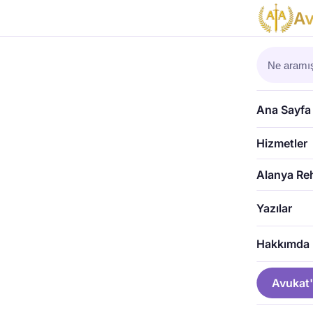
A
Ana Sayfa
›
Ga
GAYRIMENKU
Türkiy
Ana Sayfa
Vatand
Hizmetler
Av. Sibel 
SD
Alanya Re
Yazılar
Hakkımda
Avukat'