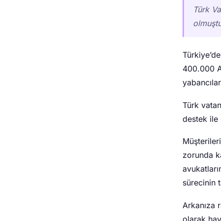
Türk Va
olmuştu
Türkiye’d
400.000 A
yabancılar
Türk vatan
destek ile 
Müşterile
zorunda ka
avukatları
sürecinin 
Arkanıza r
olarak ha