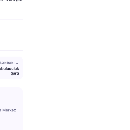
SONRAKI →
rabuluculuk
Şartı
ya Merkez