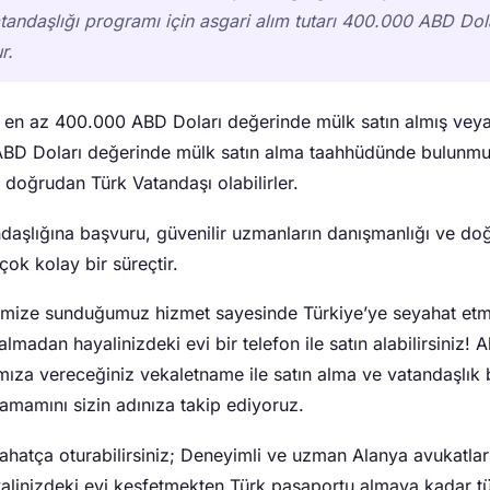
tandaşlığı programı için asgari alım tutarı 400.000 ABD Dol
r.
e en az 400.000 ABD Doları değerinde mülk satın almış vey
BD Doları değerinde mülk satın alma taahhüdünde bulunm
 doğrudan Türk Vatandaşı olabilirler.
daşlığına başvuru, güvenilir uzmanların danışmanlığı ve do
çok kolay bir süreçtir.
rimize sunduğumuz hizmet sayesinde Türkiye’ye seyahat et
lmadan hayalinizdeki evi bir telefon ile satın alabilirsiniz! 
mıza vereceğiniz vekaletname ile satın alma ve vatandaşlık
tamamını sizin adınıza takip ediyoruz.
ahatça oturabilirsiniz; Deneyimli ve uzman Alanya avukatlar
yalinizdeki evi keşfetmekten Türk pasaportu almaya kadar t