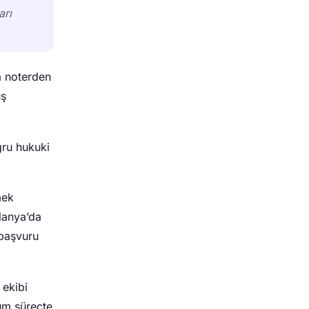
arı
a noterden
uş
ğru hukuki
mek
Alanya’da
 başvuru
 ekibi
üm süreçte