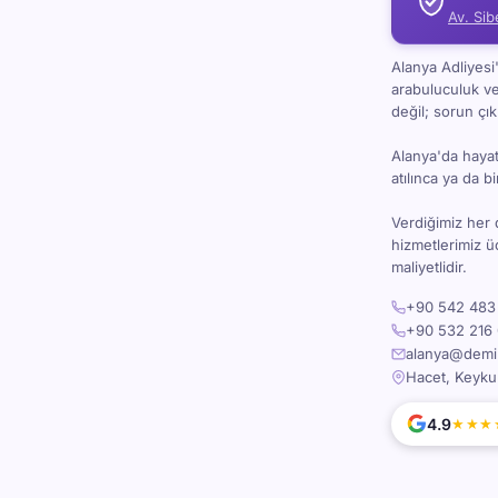
Av. Sib
Alanya Adliyes
arabuluculuk v
değil; sorun çı
Alanya'da hayat 
atılınca ya da 
Verdiğimiz her 
hizmetlerimiz 
maliyetlidir.
+90 542 483 
+90 532 216 
alanya@demira
Hacet, Keyku
4.9
★★★