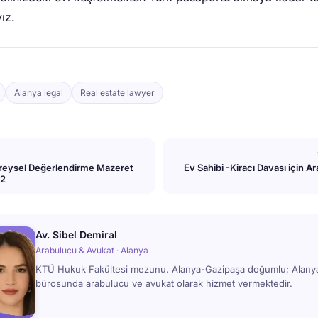
ız.
Alanya legal
Real estate lawyer
reysel Değerlendirme Mazeret
Ev Sahibi -Kiracı Davası için A
22
Av. Sibel Demiral
Arabulucu & Avukat · Alanya
KTÜ Hukuk Fakültesi mezunu. Alanya-Gazipaşa doğumlu; Alan
bürosunda arabulucu ve avukat olarak hizmet vermektedir.