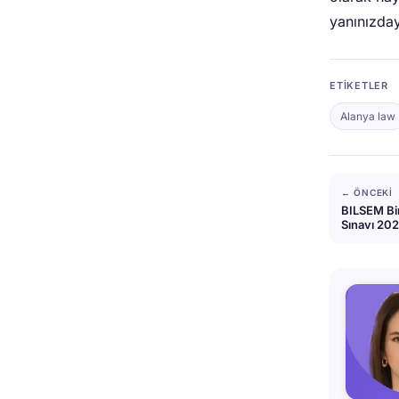
yanınızday
ETIKETLER
Alanya law
← ÖNCEKI
BILSEM Bi
Sınavı 20