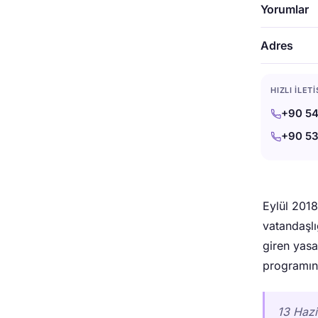
Yorumlar
Adres
HIZLI İLET
+90 54
+90 53
Gayrime
Eylül 2018
vatandaşlı
giren yasa
programınd
13 Hazi