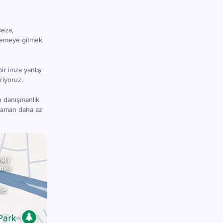
ceza,
hkemeye gitmek
bir imza yanlış
riyoruz.
n danışmanlık
 zaman daha az
al /
rosu
le