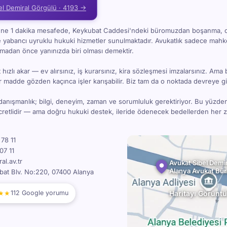
el Demiral Görgülü · 4193 →
i'ne 1 dakika mesafede, Keykubat Caddesi'ndeki büromuzdan boşanma, 
e yabancı uyruklu hukuki hizmetler sunulmaktadır. Avukatlık sadece ma
kmadan önce yanınızda biri olması demektir.
hızlı akar — ev alırsınız, iş kurarsınız, kira sözleşmesi imzalarsınız. Ama 
bir madde gözden kaçınca işler karışabilir. Biz tam da o noktada devreye gi
danışmanlık; bilgi, deneyim, zaman ve sorumluluk gerektiriyor. Bu yüzde
ücretlidir — ama doğru hukuki destek, ileride ödenecek bedellerden her
78 11
07 11
l.av.tr
Avukat Sibel Demir
Alanya Avukat Bü
bat Blv. No:220, 07400 Alanya
★★
Haritayı Görüntü
112 Google yorumu