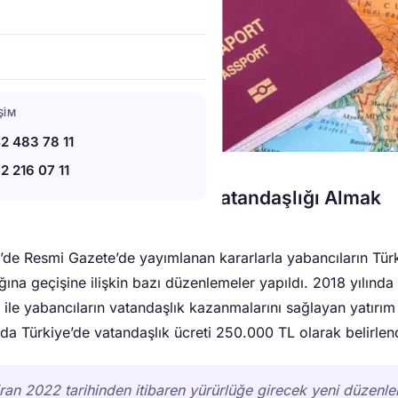
IŞIM
2 483 78 11
2 216 07 11
nkul Satın Alarak Türk Vatandaşlığı Almak
’de Resmi Gazete’de yayımlanan kararlarla yabancıların Tür
ğına geçişine ilişkin bazı düzenlemeler yapıldı. 2018 yılında
 ile yabancıların vatandaşlık kazanmalarını sağlayan yatırım
a Türkiye’de vatandaşlık ücreti 250.000 TL olarak belirlend
ran 2022 tarihinden itibaren yürürlüğe girecek yeni düzenle