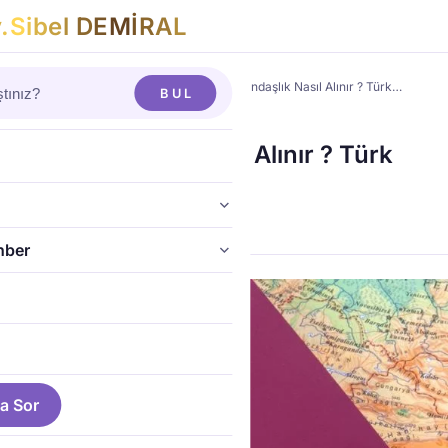
v
.
S
i
b
e
l
D
E
M
İ
R
A
L
yrimenkul ve İnşaat Hukuku
›
Türkiye’de Vatandaşlık Nasıl Alınır ? Türk…
BUL
L VE İNŞAAT HUKUKU
e’de Vatandaşlık Nasıl Alınır ? Türk
aşlığı Şartları 2023
Demiral
·
12 Tem 2022
·
2 dk
hber
a Sor