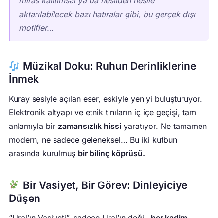
miras kalıtımsal ya da nesilden nesile
aktarılabilecek bazı hatıralar gibi, bu gerçek dışı
motifler…
Müzikal Doku: Ruhun Derinliklerine
İnmek
Kuray sesiyle açılan eser, eskiyle yeniyi buluşturuyor.
Elektronik altyapı ve etnik tınıların iç içe geçişi, tam
anlamıyla bir
zamansızlık hissi
yaratıyor. Ne tamamen
modern, ne sadece geleneksel… Bu iki kutbun
arasında kurulmuş
bir bilinç köprüsü.
Bir Vasiyet, Bir Görev: Dinleyiciye
Düşen
“Ural’ın Vasiyeti”, sadece Ural’ın değil,
her kadim