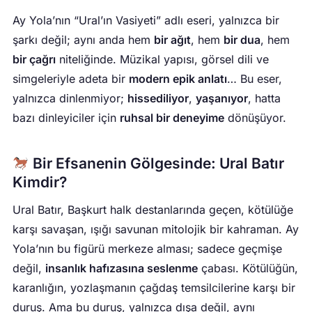
Ay Yola’nın “Ural’ın Vasiyeti” adlı eseri, yalnızca bir
şarkı değil; aynı anda hem
bir ağıt
, hem
bir dua
, hem
bir çağrı
niteliğinde. Müzikal yapısı, görsel dili ve
simgeleriyle adeta bir
modern epik anlatı
… Bu eser,
yalnızca dinlenmiyor;
hissediliyor
,
yaşanıyor
, hatta
bazı dinleyiciler için
ruhsal bir deneyime
dönüşüyor.
Bir Efsanenin Gölgesinde: Ural Batır
Kimdir?
Ural Batır, Başkurt halk destanlarında geçen, kötülüğe
karşı savaşan, ışığı savunan mitolojik bir kahraman. Ay
Yola’nın bu figürü merkeze alması; sadece geçmişe
değil,
insanlık hafızasına seslenme
çabası. Kötülüğün,
karanlığın, yozlaşmanın çağdaş temsilcilerine karşı bir
duruş. Ama bu duruş, yalnızca dışa değil, aynı