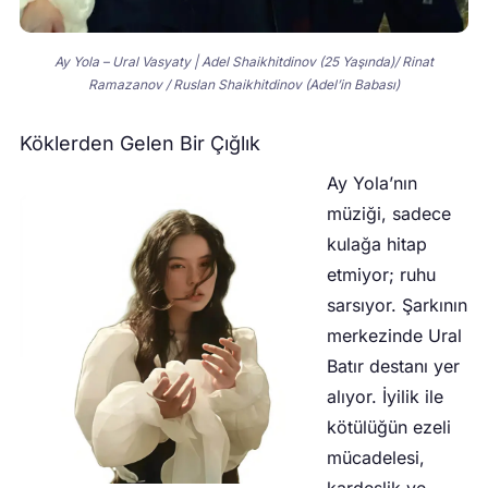
Ay Yola – Ural Vasyaty | Adel Shaikhitdinov (25 Yaşında)/ Rinat
Ramazanov / Ruslan Shaikhitdinov (Adel’in Babası)
Köklerden Gelen Bir Çığlık
Ay Yola’nın
müziği, sadece
kulağa hitap
etmiyor; ruhu
sarsıyor. Şarkının
merkezinde Ural
Batır destanı yer
alıyor. İyilik ile
kötülüğün ezeli
mücadelesi,
kardeşlik ve