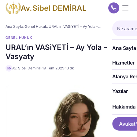
A
v
.
S
i
b
e
l
D
E
M
İ
R
A
L
Ana Sayfa
›
Genel Hukuk
›
URAL’ın VASiYETİ – Ay Yola –…
GENEL HUKUK
URAL’ın VASiYETİ – Ay Yola – Ural
Ana Sayfa
Vasyaty
Hizmetler
Av. Sibel Demiral
·
19 Tem 2025
·
13 dk
SD
Alanya Re
Yazılar
Hakkımda
Avukat'