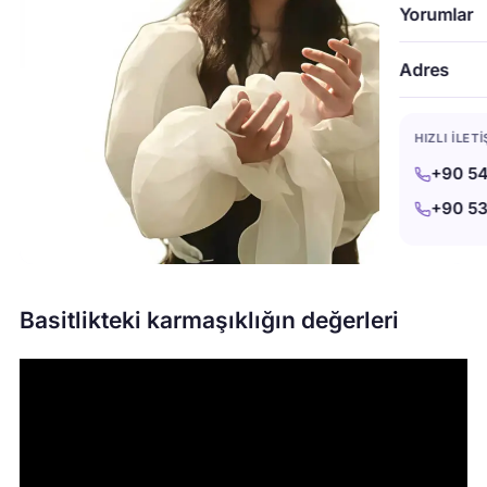
Yorumlar
Adres
HIZLI İLET
+90 54
+90 53
Basitlikteki karmaşıklığın değerleri