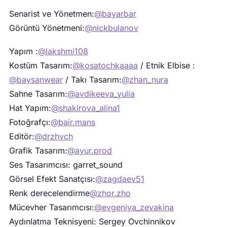
Senarist ve Yönetmen:
@bayarbar
Görüntü Yönetmeni:
@nickbulanov
Yapım :
@lakshmi108
Kostüm Tasarım:
@kosatochkaaaa
/ Etnik Elbise :
@baysanwear
/ Takı Tasarım:
@zhan_nura
Sahne Tasarım:
@avdikeeva_yulia
Hat Yapım:
@shakirova_alina1
Fotoğrafçı:
@bair.mans
Editör:
@drzhvch
Grafik Tasarım:
@ayur.prod
Ses Tasarımcısı: garret_sound
Görsel Efekt Sanatçısı:
@zagdaev51
Renk derecelendirme
@zhor.zho
Mücevher Tasarımcısı:
@evgeniya_zevakina
Aydınlatma Teknisyeni: Sergey Ovchinnikov