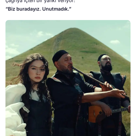
çağrıya içten bir yankı veriyor:
“Biz buradayız. Unutmadık.”