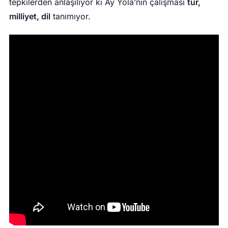
tepkilerden anlaşılıyor ki Ay Yola’nın çalışması
tür,
milliyet, dil
tanımıyor.