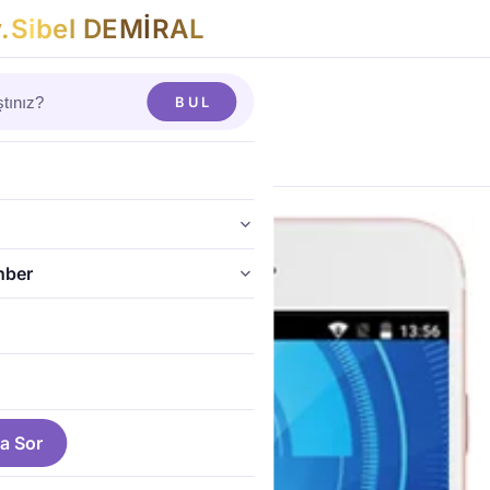
v
.
S
i
b
e
l
D
E
M
İ
R
A
L
AP Avukat Girişi
BUL
vukat Girişi
hber
a Sor