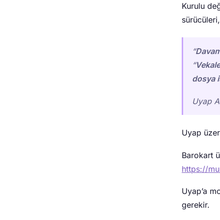
Kurulu de
sürücüleri
“
Davam
“
Vekale
dosya i
Uyap Av
Uyap üzer
Barokart ü
https://mu
Uyap’a mob
gerekir.