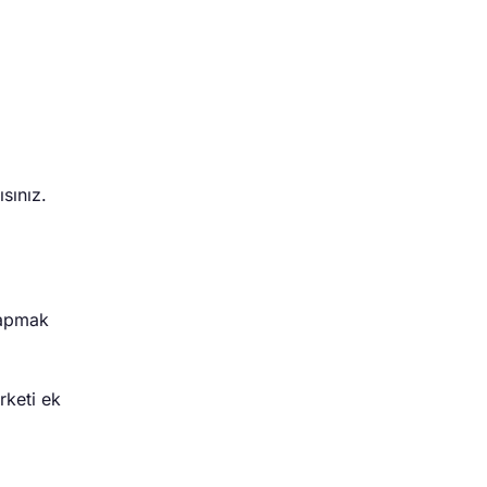
sınız.
 yapmak
rketi ek