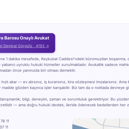
ya Barosu Onaylı Avukat
el Demiral Görgülü · 4193 →
i'ne 1 dakika mesafede, Keykubat Caddesi'ndeki büromuzdan boşanma, 
e yabancı uyruklu hukuki hizmetler sunulmaktadır. Avukatlık sadece ma
kmadan önce yanınızda biri olması demektir.
hızlı akar — ev alırsınız, iş kurarsınız, kira sözleşmesi imzalarsınız. Ama 
bir madde gözden kaçınca işler karışabilir. Biz tam da o noktada devreye gi
danışmanlık; bilgi, deneyim, zaman ve sorumluluk gerektiriyor. Bu yüzde
ücretlidir — ama doğru hukuki destek, ileride ödenecek bedellerden her
78 11
07 11