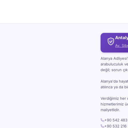
Antal
Av. Sib
Alanya Adliyes
arabuluculuk v
değil; sorun çı
Alanya'da hayat 
atılınca ya da 
Verdiğimiz her 
hizmetlerimiz 
maliyetlidir.
+90 542 483 
+90 532 216 