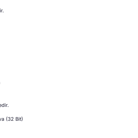
r.
n
dir.
va (32 Bit)