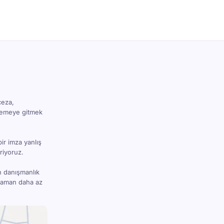
ceza,
hkemeye gitmek
bir imza yanlış
riyoruz.
n danışmanlık
 zaman daha az