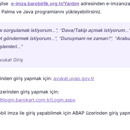
ğilse
e-imza.barobirlik.org.tr/Yardım
adresinden e-imzanız
, Palma ve Java programlarını yükleyebilirsiniz.
ı sorgulamak istiyorum
…”, “
Dava/Takip açmak istiyorum
…”
t göndermek istiyorum
…”, “
Duruşmam ne zaman
?”, “
Arabu
şlemleri
…”
ukat Giriş
inden giriş yapmak için:
avukat.uyap.gov.tr
zerinden giriş yapmak için:
ltilogin.barokart.com.tr/Login.aspx
il imza ile giriş yapabilmek için ABAP üzerinden giriş ya