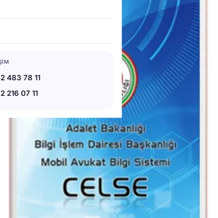
IŞIM
2 483 78 11
2 216 07 11