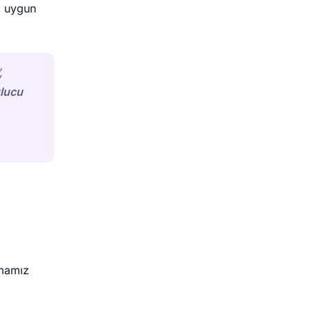
a uygun
,
lucu
pmamız