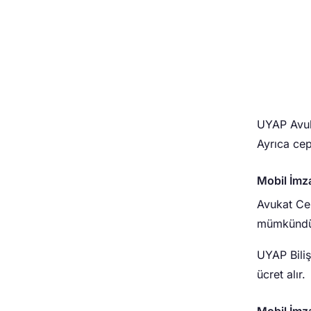
UYAP Avuka
Ayrıca cep
Mobil İmz
Avukat Cep
mümkündü
UYAP Biliş
ücret alır.
Mobil İmza