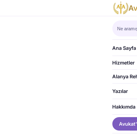
A
Ana Sayfa
›
UY
UYAP A
Ana Sayfa
Hizmetler
Alanya Re
Yazılar
Hakkımda
Avukat'