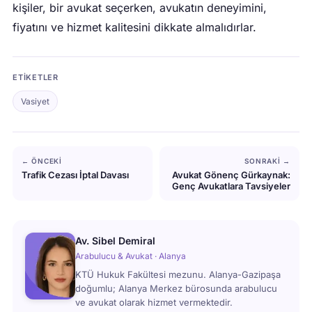
kişiler, bir avukat seçerken, avukatın deneyimini,
fiyatını ve hizmet kalitesini dikkate almalıdırlar.
ETIKETLER
Vasiyet
← ÖNCEKI
SONRAKI →
Trafik Cezası İptal Davası
Avukat Gönenç Gürkaynak:
Genç Avukatlara Tavsiyeler
Av. Sibel Demiral
Arabulucu & Avukat · Alanya
KTÜ Hukuk Fakültesi mezunu. Alanya-Gazipaşa
doğumlu; Alanya Merkez bürosunda arabulucu
ve avukat olarak hizmet vermektedir.