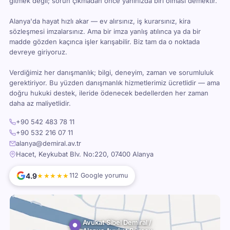
gitmek değil; sorun çıkmadan önce yanınızda biri olması demektir.
Alanya'da hayat hızlı akar — ev alırsınız, iş kurarsınız, kira
sözleşmesi imzalarsınız. Ama bir imza yanlış atılınca ya da bir
madde gözden kaçınca işler karışabilir. Biz tam da o noktada
devreye giriyoruz.
Verdiğimiz her danışmanlık; bilgi, deneyim, zaman ve sorumluluk
gerektiriyor. Bu yüzden danışmanlık hizmetlerimiz ücretlidir — ama
doğru hukuki destek, ileride ödenecek bedellerden her zaman
daha az maliyetlidir.
+90 542 483 78 11
+90 532 216 07 11
alanya@demiral.av.tr
Hacet, Keykubat Blv. No:220, 07400 Alanya
4.9
★★★★★
112 Google yorumu
Avukat Sibel Demiral /