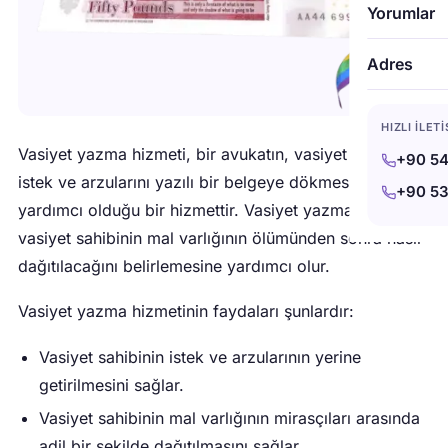
Yorumlar
Adres
HIZLI İLET
Vasiyet yazma hizmeti, bir avukatın, vasiyet sahibinin
+90 54
istek ve arzularını yazılı bir belgeye dökmesine
+90 53
yardımcı olduğu bir hizmettir. Vasiyet yazma hizmeti,
vasiyet sahibinin mal varlığının ölümünden sonra nasıl
dağıtılacağını belirlemesine yardımcı olur.
Vasiyet yazma hizmetinin faydaları şunlardır:
Vasiyet sahibinin istek ve arzularının yerine
getirilmesini sağlar.
Vasiyet sahibinin mal varlığının mirasçıları arasında
adil bir şekilde dağıtılmasını sağlar.