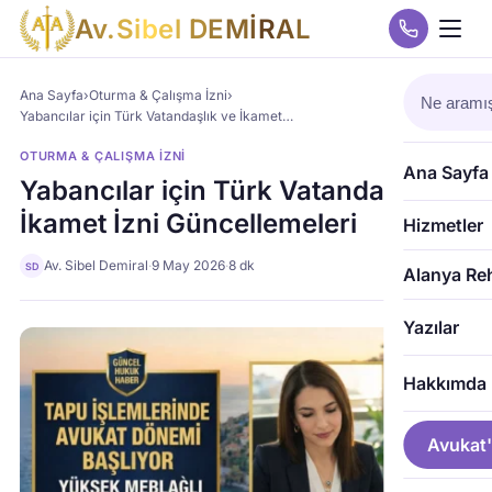
A
v
.
S
i
b
e
l
D
E
M
İ
R
A
L
Ana Sayfa
›
Oturma & Çalışma İzni
›
Yabancılar için Türk Vatandaşlık ve İkamet…
OTURMA & ÇALIŞMA İZNI
Ana Sayfa
Yabancılar için Türk Vatandaşlık ve
İkamet İzni Güncellemeleri
Hizmetler
Av. Sibel Demiral
·
9 May 2026
·
8 dk
SD
Alanya Re
Yazılar
Hakkımda
Avukat'