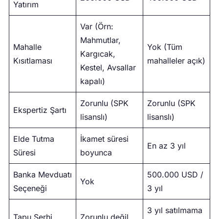
Yatırım
Var (Örn:
Mahmutlar,
Mahalle
Yok (Tüm
Kargıcak,
Kısıtlaması
mahalleler açık)
Kestel, Avsallar
kapalı)
Zorunlu (SPK
Zorunlu (SPK
Ekspertiz Şartı
lisanslı)
lisanslı)
Elde Tutma
İkamet süresi
En az 3 yıl
Süresi
boyunca
Banka Mevduatı
500.000 USD /
Yok
Seçeneği
3 yıl
3 yıl satılmama
Tapu Şerhi
Zorunlu değil