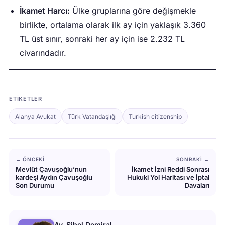
İkamet Harcı:
Ülke gruplarına göre değişmekle
birlikte, ortalama olarak ilk ay için yaklaşık 3.360
TL üst sınır, sonraki her ay için ise 2.232 TL
civarındadır.
ETIKETLER
Alanya Avukat
Türk Vatandaşlığı
Turkish citizenship
← ÖNCEKI
SONRAKI →
Mevlüt Çavuşoğlu’nun
İkamet İzni Reddi Sonrası
kardeşi Aydın Çavuşoğlu
Hukuki Yol Haritası ve İptal
Son Durumu
Davaları
Av. Sibel Demiral