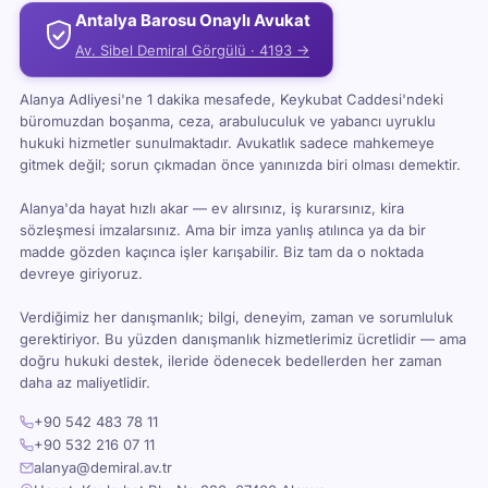
Antalya Barosu Onaylı Avukat
Av. Sibel Demiral Görgülü · 4193 →
Alanya Adliyesi'ne 1 dakika mesafede, Keykubat Caddesi'ndeki
büromuzdan boşanma, ceza, arabuluculuk ve yabancı uyruklu
hukuki hizmetler sunulmaktadır. Avukatlık sadece mahkemeye
gitmek değil; sorun çıkmadan önce yanınızda biri olması demektir.
Alanya'da hayat hızlı akar — ev alırsınız, iş kurarsınız, kira
sözleşmesi imzalarsınız. Ama bir imza yanlış atılınca ya da bir
madde gözden kaçınca işler karışabilir. Biz tam da o noktada
devreye giriyoruz.
Verdiğimiz her danışmanlık; bilgi, deneyim, zaman ve sorumluluk
gerektiriyor. Bu yüzden danışmanlık hizmetlerimiz ücretlidir — ama
doğru hukuki destek, ileride ödenecek bedellerden her zaman
daha az maliyetlidir.
+90 542 483 78 11
+90 532 216 07 11
alanya@demiral.av.tr