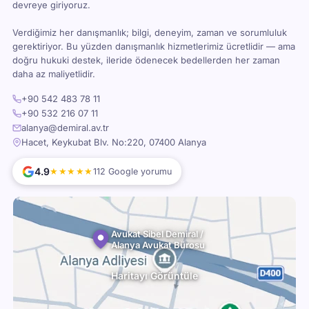
devreye giriyoruz.
Verdiğimiz her danışmanlık; bilgi, deneyim, zaman ve sorumluluk
gerektiriyor. Bu yüzden danışmanlık hizmetlerimiz ücretlidir — ama
doğru hukuki destek, ileride ödenecek bedellerden her zaman
daha az maliyetlidir.
+90 542 483 78 11
+90 532 216 07 11
alanya@demiral.av.tr
Hacet, Keykubat Blv. No:220, 07400 Alanya
4.9
★★★★★
112 Google yorumu
Avukat Sibel Demiral /
Alanya Avukat Bürosu
Haritayı Görüntüle