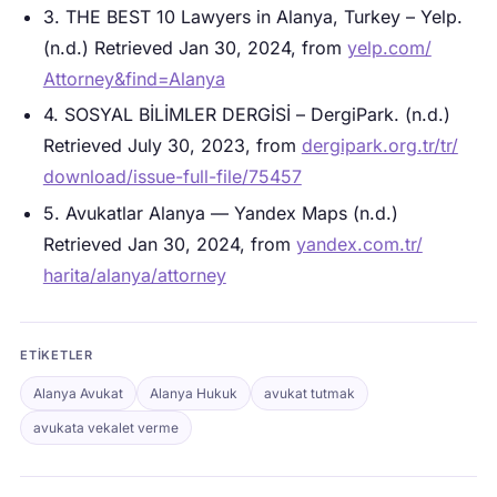
3. THE BEST 10 Lawyers in Alanya, Turkey – Yelp.
(n.d.) Retrieved Jan 30, 2024, from
yelp.com/
Attorney&find=Alanya
4. SOSYAL BİLİMLER DERGİSİ – DergiPark. (n.d.)
Retrieved July 30, 2023, from
dergipark.org.tr/tr/
download/issue-full-file/75457
5. Avukatlar Alanya — Yandex Maps (n.d.)
Retrieved Jan 30, 2024, from
yandex.com.tr/
harita/alanya/attorney
ETIKETLER
Alanya Avukat
Alanya Hukuk
avukat tutmak
avukata vekalet verme