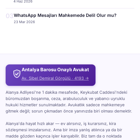
4 Haz 2026
03
WhatsApp Mesajları Mahkemede Delil Olur mu?
23 Mar 2026
Antalya Barosu Onaylı Avukat
Av. Sibel Demiral Görgülü · 4193 →
Alanya Adliyesi'ne 1 dakika mesafede, Keykubat Caddesi'ndeki
büromuzdan boşanma, ceza, arabuluculuk ve yabancı uyruklu
hukuki hizmetler sunulmaktadır. Avukatlık sadece mahkemeye
gitmek değil; sorun çıkmadan önce yanınızda biri olması demektir.
Alanya'da hayat hızlı akar — ev alırsınız, iş kurarsınız, kira
sözleşmesi imzalarsınız. Ama bir imza yanlış atılınca ya da bir
madde gözden kaçınca işler karışabilir. Biz tam da o noktada