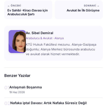
← ÖNCEKI
SONRAKI →
Ev Sahibi -Kiracı Davası için
Avukat ile İlk Görüşme
Arabuluculuk Şartı
Av. Sibel Demiral
Arabulucu & Avukat · Alanya
KTÜ Hukuk Fakültesi mezunu. Alanya-Gazipaşa
doğumlu; Alanya Merkez bürosunda arabulucu
ve avukat olarak hizmet vermektedir.
Benzer Yazılar
01
Anlaşmalı Boşanma
19 Haz 2026
02
Nafaka iptal Davası: Artık Nafaka Süresiz Değil