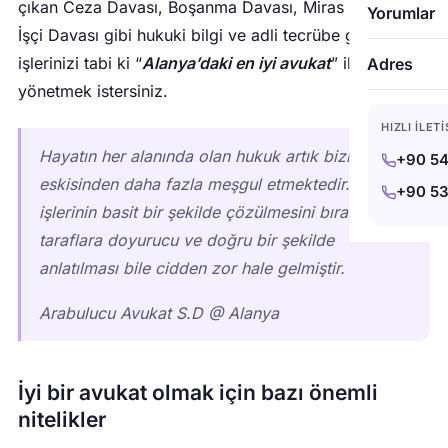
çıkan Ceza Davası, Boşanma Davası, Miras Davası,
Yorumlar
İşçi Davası gibi hukuki bilgi ve adli tecrübe gerektiren
işlerinizi tabi ki “
Alanya’daki en iyi avukat
” ile birlikte
Adres
yönetmek istersiniz.
HIZLI İLET
Hayatın her alanında olan hukuk artık bizi
+90 54
eskisinden daha fazla meşgul etmektedir. Hukuk
+90 53
işlerinin basit bir şekilde çözülmesini bırakın
taraflara doyurucu ve doğru bir şekilde
anlatılması bile cidden zor hale gelmiştir.
Arabulucu Avukat S.D @ Alanya
İyi bir avukat olmak için bazı önemli
nitelikler