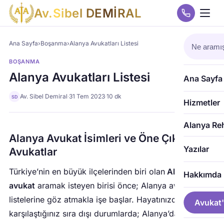
A
v
.
S
i
b
e
l
D
E
M
İ
R
A
L
Ana Sayfa
›
Boşanma
›
Alanya Avukatları Listesi
BOŞANMA
Alanya Avukatları Listesi
Ana Sayfa
Av. Sibel Demiral
·
31 Tem 2023
·
10 dk
SD
Hizmetler
Alanya Re
Alanya Avukat İsimleri ve Öne Çıkan
Yazılar
Avukatlar
Türkiye’nin en büyük ilçelerinden biri olan
Alanya’da
Hakkımda
avukat
aramak isteyen birisi önce; Alanya avukat
listelerine göz atmakla işe başlar. Hayatınızda ilk kez
Avukat'
karşılaştığınız sıra dışı durumlarda; Alanya’da öne