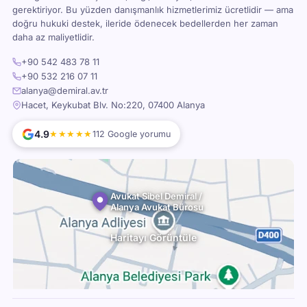
gerektiriyor. Bu yüzden danışmanlık hizmetlerimiz ücretlidir — ama
doğru hukuki destek, ileride ödenecek bedellerden her zaman
daha az maliyetlidir.
+90 542 483 78 11
+90 532 216 07 11
alanya@demiral.av.tr
Hacet, Keykubat Blv. No:220, 07400 Alanya
4.9
★★★★★
112 Google yorumu
Avukat Sibel Demiral /
Alanya Avukat Bürosu
Haritayı Görüntüle