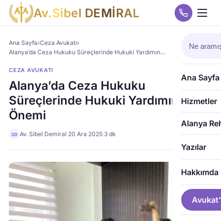
A
v
.
S
i
b
e
l
D
E
M
İ
R
A
L
Ana Sayfa
›
Ceza Avukatı
›
Alanya’da Ceza Hukuku Süreçlerinde Hukuki Yardımın…
CEZA AVUKATI
Ana Sayfa
Alanya’da Ceza Hukuku
Süreçlerinde Hukuki Yardımın
Hizmetler
Önemi
Alanya Re
Av. Sibel Demiral
·
20 Ara 2025
·
3 dk
SD
Yazılar
Hakkımda
Avukat'