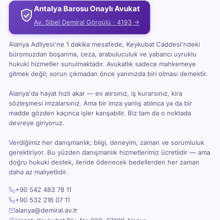
Antalya Barosu Onaylı Avukat
Av. Sibel Demiral Görgülü · 4193 →
Alanya Adliyesi'ne 1 dakika mesafede, Keykubat Caddesi'ndeki
büromuzdan boşanma, ceza, arabuluculuk ve yabancı uyruklu
hukuki hizmetler sunulmaktadır. Avukatlık sadece mahkemeye
gitmek değil; sorun çıkmadan önce yanınızda biri olması demektir.
Alanya'da hayat hızlı akar — ev alırsınız, iş kurarsınız, kira
sözleşmesi imzalarsınız. Ama bir imza yanlış atılınca ya da bir
madde gözden kaçınca işler karışabilir. Biz tam da o noktada
devreye giriyoruz.
Verdiğimiz her danışmanlık; bilgi, deneyim, zaman ve sorumluluk
gerektiriyor. Bu yüzden danışmanlık hizmetlerimiz ücretlidir — ama
doğru hukuki destek, ileride ödenecek bedellerden her zaman
daha az maliyetlidir.
+90 542 483 78 11
+90 532 216 07 11
alanya@demiral.av.tr