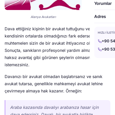
Yorumlar
Adres
Alanya Avukatları
Dava ettiğiniz kişinin bir avukat tuttuğunu ve
HIZLI İLET
kendisinin ortalarda olmadığınızı fark ederseniz,
+90 54
muhtemelen sizin de bir avukat ihtiyacınız olacaktır.
+90 53
Sonuçta, sanıkların profesyonel yardım almasını
haksız avantaj gibi görünen şeylerin olmasını
istemezsiniz.
Davanızı bir avukat olmadan başlatırsanız ve sanık
avukat tutarsa, genellikle mahkemeyi avukat lehine
çevirmeye almaya hak kazanır. Örneğin:
Araba kazasında davalıyı arabanıza hasar için
dava edersiniz. Davalı, bir avukatla birlikte