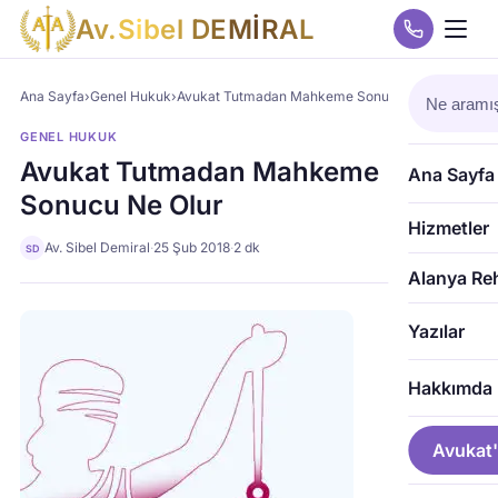
A
v
.
S
i
b
e
l
D
E
M
İ
R
A
L
Ana Sayfa
›
Genel Hukuk
›
Avukat Tutmadan Mahkeme Sonucu Ne Olur
GENEL HUKUK
Avukat Tutmadan Mahkeme
Ana Sayfa
Sonucu Ne Olur
Hizmetler
Av. Sibel Demiral
·
25 Şub 2018
·
2 dk
SD
Alanya Re
Yazılar
Hakkımda
Avukat'