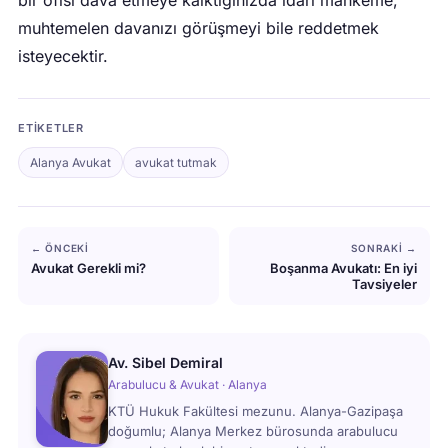
bir ofisi dava etmeye kalktığınızda idari mahkeme,
muhtemelen davanızı görüşmeyi bile reddetmek
isteyecektir.
ETIKETLER
Alanya Avukat
avukat tutmak
← ÖNCEKI
SONRAKI →
Avukat Gerekli mi?
Boşanma Avukatı: En iyi
Tavsiyeler
Av. Sibel Demiral
Arabulucu & Avukat · Alanya
KTÜ Hukuk Fakültesi mezunu. Alanya-Gazipaşa
doğumlu; Alanya Merkez bürosunda arabulucu