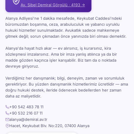
Av. Sibel Demiral Görgülü · 4193 →
Alanya Adliyesi'ne 1 dakika mesafede, Keykubat Caddesi'ndeki
büromuzdan boşanma, ceza, arabuluculuk ve yabancı uyruklu
hukuki hizmetler sunulmaktadır. Avukatlık sadece mahkemeye
gitmek değil; sorun çıkmadan önce yanınızda biri olması demektir.
Alanya'da hayat hızlı akar — ev alırsınız, iş kurarsınız, kira
sözleşmesi imzalarsınız. Ama bir imza yanlış atılınca ya da bir
madde gözden kaçınca işler karışabilir. Biz tam da o noktada
devreye giriyoruz.
Verdiğimiz her danışmanlık; bilgi, deneyim, zaman ve sorumluluk
gerektiriyor. Bu yüzden danışmanlık hizmetlerimiz ücretlidir — ama
doğru hukuki destek, ileride ödenecek bedellerden her zaman
daha az maliyetlidir.
+90 542 483 78 11
+90 532 216 07 11
alanya@demiral.av.tr
Hacet, Keykubat Blv. No:220, 07400 Alanya