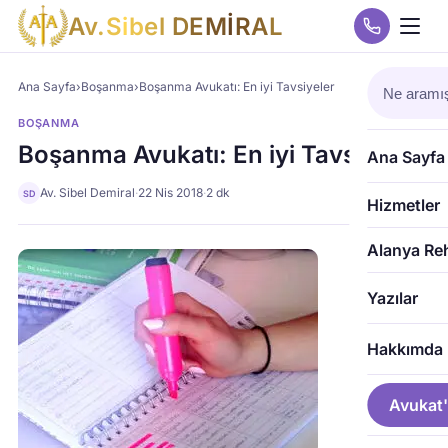
A
v
.
S
i
b
e
l
D
E
M
İ
R
A
L
Ana Sayfa
›
Boşanma
›
Boşanma Avukatı: En iyi Tavsiyeler
BOŞANMA
Boşanma Avukatı: En iyi Tavsiyeler
Ana Sayfa
Av. Sibel Demiral
·
22 Nis 2018
·
2 dk
SD
Hizmetler
Alanya Re
Yazılar
Hakkımda
Avukat'