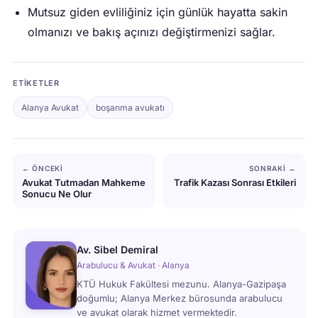
Mutsuz giden evliliğiniz için günlük hayatta sakin
olmanızı ve bakış açınızı değiştirmenizi sağlar.
ETIKETLER
Alanya Avukat
boşanma avukatı
← ÖNCEKI
SONRAKI →
Avukat Tutmadan Mahkeme
Trafik Kazası Sonrası Etkileri
Sonucu Ne Olur
Av. Sibel Demiral
Arabulucu & Avukat · Alanya
KTÜ Hukuk Fakültesi mezunu. Alanya-Gazipaşa
doğumlu; Alanya Merkez bürosunda arabulucu
ve avukat olarak hizmet vermektedir.