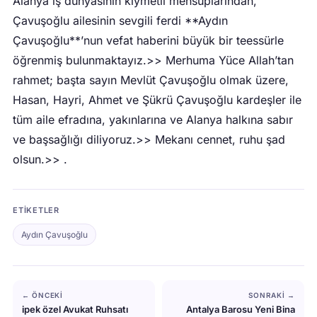
Alanya iş dünyasının kıymetli mensuplarından,
Çavuşoğlu ailesinin sevgili ferdi **Aydın
Çavuşoğlu**’nun vefat haberini büyük bir teessürle
öğrenmiş bulunmaktayız.>> Merhuma Yüce Allah’tan
rahmet; başta sayın Mevlüt Çavuşoğlu olmak üzere,
Hasan, Hayri, Ahmet ve Şükrü Çavuşoğlu kardeşler ile
tüm aile efradına, yakınlarına ve Alanya halkına sabır
ve başsağlığı diliyoruz.>> Mekanı cennet, ruhu şad
olsun.>> .
ETIKETLER
Aydın Çavuşoğlu
← ÖNCEKI
SONRAKI →
ipek özel Avukat Ruhsatı
Antalya Barosu Yeni Bina