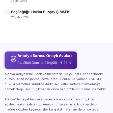
21 Mar 2026
03
BaşSağlığı: Hakim Burçay ŞİMŞEK
12 Şub 2026
Antalya Barosu Onaylı Avukat
Av. Sibel Demiral Görgülü · 4193 →
Alanya Adliyesi'ne 1 dakika mesafede, Keykubat Caddesi'ndeki
büromuzdan boşanma, ceza, arabuluculuk ve yabancı uyruklu
hukuki hizmetler sunulmaktadır. Avukatlık sadece mahkemeye
gitmek değil; sorun çıkmadan önce yanınızda biri olması demektir.
Alanya'da hayat hızlı akar — ev alırsınız, iş kurarsınız, kira
sözleşmesi imzalarsınız. Ama bir imza yanlış atılınca ya da bir
madde gözden kaçınca işler karışabilir. Biz tam da o noktada