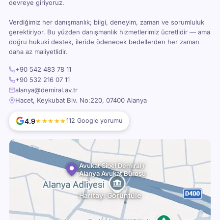
devreye giriyoruz.
Verdiğimiz her danışmanlık; bilgi, deneyim, zaman ve sorumluluk
gerektiriyor. Bu yüzden danışmanlık hizmetlerimiz ücretlidir — ama
doğru hukuki destek, ileride ödenecek bedellerden her zaman
daha az maliyetlidir.
+90 542 483 78 11
+90 532 216 07 11
alanya@demiral.av.tr
Hacet, Keykubat Blv. No:220, 07400 Alanya
4.9
★★★★★
112 Google yorumu
Avukat Sibel Demiral /
Alanya Avukat Bürosu
Haritayı Görüntüle