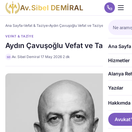
A
v
.
S
i
b
e
l
D
E
M
İ
R
A
L
Ana Sayfa
›
Vefat & Taziye
›
Aydın Çavuşoğlu Vefat ve Taziye
VEFAT & TAZIYE
Aydın Çavuşoğlu Vefat ve Taziye
Ana Sayfa
Av. Sibel Demiral
·
17 May 2026
·
2 dk
SD
Hizmetler
Alanya Re
Yazılar
Hakkımda
Avukat'