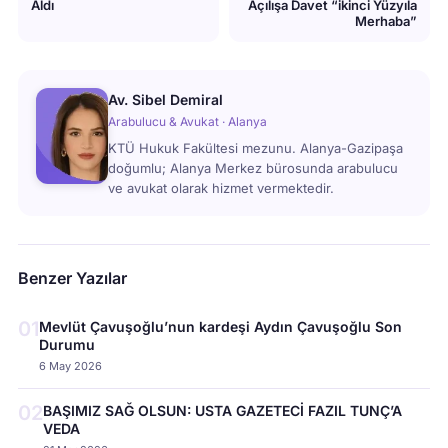
Aldı
Açılışa Davet “ikinci Yüzyıla
Merhaba”
Av. Sibel Demiral
Arabulucu & Avukat · Alanya
KTÜ Hukuk Fakültesi mezunu. Alanya-Gazipaşa
doğumlu; Alanya Merkez bürosunda arabulucu
ve avukat olarak hizmet vermektedir.
Benzer Yazılar
01
Mevlüt Çavuşoğlu’nun kardeşi Aydın Çavuşoğlu Son
Durumu
6 May 2026
02
BAŞIMIZ SAĞ OLSUN: USTA GAZETECİ FAZIL TUNÇ’A
VEDA