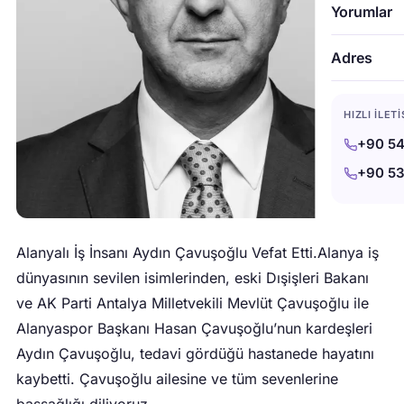
Yorumlar
Adres
HIZLI İLET
+90 54
+90 53
Alanyalı İş İnsanı Aydın Çavuşoğlu Vefat Etti.Alanya iş
dünyasının sevilen isimlerinden, eski Dışişleri Bakanı
ve AK Parti Antalya Milletvekili Mevlüt Çavuşoğlu ile
Alanyaspor Başkanı Hasan Çavuşoğlu’nun kardeşleri
Aydın Çavuşoğlu, tedavi gördüğü hastanede hayatını
kaybetti. Çavuşoğlu ailesine ve tüm sevenlerine
başsağlığı diliyoruz.