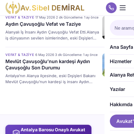
A
v
.
S
i
b
e
l
D
E
M
İ
R
A
L
VEFAT & TAZIYE
·
17 May 2026
·
2 dk
·
Güncelleme: 1 ay önce
Aydın Çavuşoğlu Vefat ve Taziye
Alanyalı İş İnsanı Aydın Çavuşoğlu Vefat Etti.Alanya
iş dünyasının sevilen isimlerinden, eski Dışişleri
Bakanı ve AK Parti Antalya Milletvekili Mevlüt
Ana Sayfa
Çavuşoğlu ile Alanyaspor Başkanı Hasan
VEFAT & TAZIYE
·
6 May 2026
·
3 dk
·
Güncelleme: 1 ay önce
Çavuşoğlu’nun kardeşleri Aydın Çavuşoğlu, tedavi
Mevlüt Çavuşoğlu’nun kardeşi Aydın
Hizmetler
gördüğü hastanede hayatını kaybetti. Çavuşoğlu
Çavuşoğlu Son Durumu
ailesine ve tüm sevenlerine başsağlığı diliyoruz.
Vefat Haberi ve Olayın Gelişimi Aydın Çavuşoğlu, 5
Alanya Re
Antalya’nın Alanya ilçesinde, eski Dışişleri Bakanı
Mayıs 2026 tarihinde Türkler Mahallesi’ndeki […]
Mevlüt Çavuşoğlu’nun kardeşi iş insanı Aydın
Çavuşoğlu, kendisine ait akaryakıt istasyonundaki
Yazılar
ofisinde silahla yaralanmış halde bulundu. Ağır yaralı
olarak hastaneye kaldırılan Çavuşoğlu’nun sağlık
Hakkımda
durumu ciddiyetini koruyor ve yoğun bakımda
tedavisi sürüyor. Olayla ilgili soruşturma
başlatılırken, Antalya Valisi Hulusi Şahin hastaneye
Avukat'
giderek bilgi alırken, Mevlüt Çavuşoğlu yurt
Antalya Barosu Onaylı Avukat
dışından dönmek üzere yola çıktı. Aydın Çavuşoğlu,