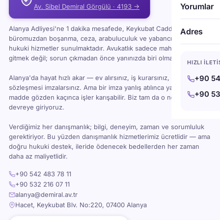
Alanya’da tanınan bir iş insanı ve bölge ekonomisine
Yorumlar
Av. Sibel Demiral Görgülü · 4193 →
katkılarıyla biliniyor.
Alanya Adliyesi'ne 1 dakika mesafede, Keykubat Caddesi'ndeki
Adres
büromuzdan boşanma, ceza, arabuluculuk ve yabancı uyruklu
hukuki hizmetler sunulmaktadır. Avukatlık sadece mahkemeye
gitmek değil; sorun çıkmadan önce yanınızda biri olması demektir.
HIZLI İLET
Alanya'da hayat hızlı akar — ev alırsınız, iş kurarsınız, kira
+90 54
sözleşmesi imzalarsınız. Ama bir imza yanlış atılınca ya da bir
+90 53
madde gözden kaçınca işler karışabilir. Biz tam da o noktada
devreye giriyoruz.
Verdiğimiz her danışmanlık; bilgi, deneyim, zaman ve sorumluluk
gerektiriyor. Bu yüzden danışmanlık hizmetlerimiz ücretlidir — ama
doğru hukuki destek, ileride ödenecek bedellerden her zaman
daha az maliyetlidir.
+90 542 483 78 11
+90 532 216 07 11
alanya@demiral.av.tr
Hacet, Keykubat Blv. No:220, 07400 Alanya