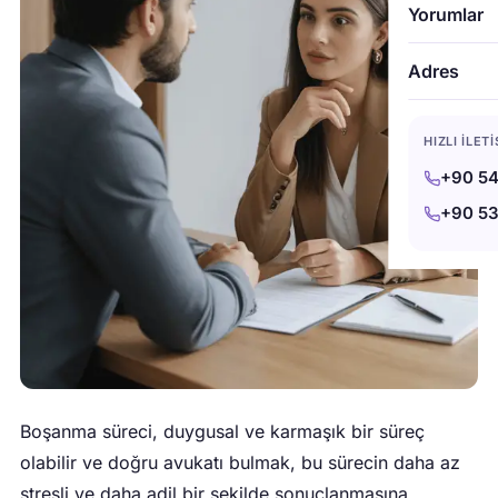
Yorumlar
Adres
HIZLI İLET
+90 54
+90 53
Boşanma süreci, duygusal ve karmaşık bir süreç
olabilir ve doğru avukatı bulmak, bu sürecin daha az
stresli ve daha adil bir şekilde sonuçlanmasına