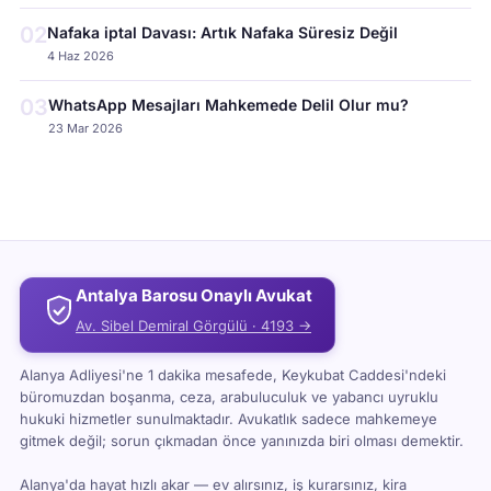
02
Nafaka iptal Davası: Artık Nafaka Süresiz Değil
4 Haz 2026
03
WhatsApp Mesajları Mahkemede Delil Olur mu?
23 Mar 2026
Antalya Barosu Onaylı Avukat
Av. Sibel Demiral Görgülü · 4193 →
Alanya Adliyesi'ne 1 dakika mesafede, Keykubat Caddesi'ndeki
büromuzdan boşanma, ceza, arabuluculuk ve yabancı uyruklu
hukuki hizmetler sunulmaktadır. Avukatlık sadece mahkemeye
gitmek değil; sorun çıkmadan önce yanınızda biri olması demektir.
Alanya'da hayat hızlı akar — ev alırsınız, iş kurarsınız, kira