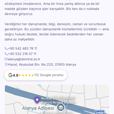
sözleşmesi imzalarsınız. Ama bir imza yanlış atılınca ya da bir
madde gözden kaçınca işler karışabilir. Biz tam da o noktada
devreye giriyoruz.
Verdiğimiz her danışmanlık; bilgi, deneyim, zaman ve sorumluluk
gerektiriyor. Bu yüzden danışmanlık hizmetlerimiz ücretlidir — ama
doğru hukuki destek, ileride ödenecek bedellerden her zaman
daha az maliyetlidir.
+90 542 483 78 11
+90 532 216 07 11
alanya@demiral.av.tr
Hacet, Keykubat Blv. No:220, 07400 Alanya
4.9
★★★★★
112 Google yorumu
Avukat Sibel Demiral /
Alanya Avukat Bürosu
Haritayı Görüntüle