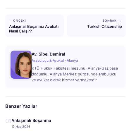
← ÖNCEKI
SONRAKI →
Anlaşmalı Boşanma Avukatı
Turkish Citizenship
Nasıl Çalışır?
Av. Sibel Demiral
Arabulucu & Avukat · Alanya
KTÜ Hukuk Fakültesi mezunu. Alanya-Gazipaşa
doğumlu; Alanya Merkez bürosunda arabulucu
ve avukat olarak hizmet vermektedir.
Benzer Yazılar
01
Anlaşmalı Boşanma
19 Haz 2026