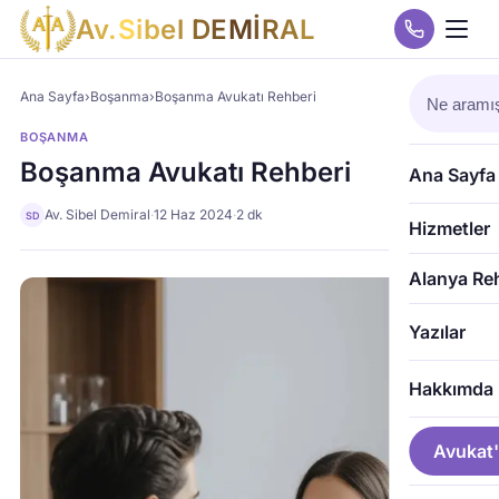
A
v
.
S
i
b
e
l
D
E
M
İ
R
A
L
Ana Sayfa
›
Boşanma
›
Boşanma Avukatı Rehberi
BOŞANMA
Boşanma Avukatı Rehberi
Ana Sayfa
Av. Sibel Demiral
·
12 Haz 2024
·
2 dk
SD
Hizmetler
Alanya Re
Yazılar
Hakkımda
Avukat'