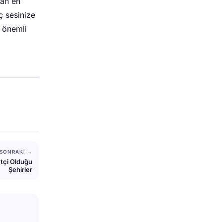
man en
ç sesinize
e önemli
SONRAKI →
etçi Olduğu
Şehirler