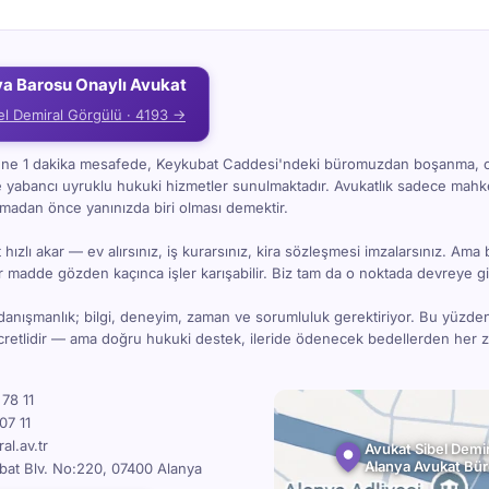
ya Barosu Onaylı Avukat
el Demiral Görgülü · 4193 →
i'ne 1 dakika mesafede, Keykubat Caddesi'ndeki büromuzdan boşanma, 
e yabancı uyruklu hukuki hizmetler sunulmaktadır. Avukatlık sadece ma
kmadan önce yanınızda biri olması demektir.
hızlı akar — ev alırsınız, iş kurarsınız, kira sözleşmesi imzalarsınız. Ama 
bir madde gözden kaçınca işler karışabilir. Biz tam da o noktada devreye gi
danışmanlık; bilgi, deneyim, zaman ve sorumluluk gerektiriyor. Bu yüzde
ücretlidir — ama doğru hukuki destek, ileride ödenecek bedellerden her
78 11
07 11
l.av.tr
Avukat Sibel Demir
Alanya Avukat Bü
bat Blv. No:220, 07400 Alanya