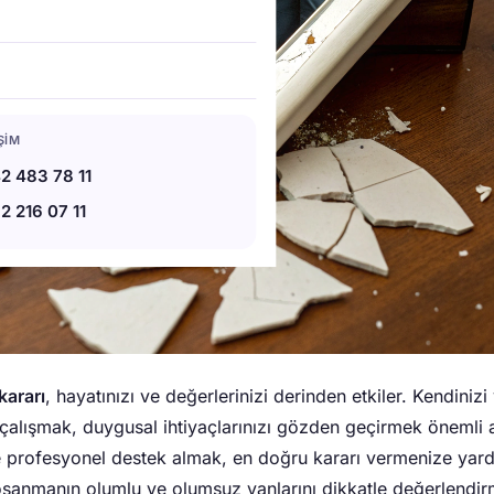
IŞIM
2 483 78 11
2 216 07 11
ararı
, hayatınızı ve değerlerinizi derinden etkiler. Kendinizi 
alışmak, duygusal ihtiyaçlarınızı gözden geçirmek önemli a
e profesyonel destek almak, en doğru kararı vermenize yar
Boşanmanın olumlu ve olumsuz yanlarını dikkatle değerlendi