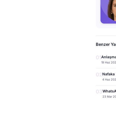
Benzer Yaz
01
Anlaşma
19 Haz 20
02
Nafaka 
4 Haz 20
03
WhatsA
23 Mar 2