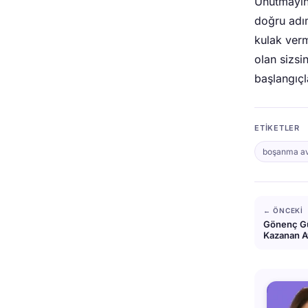
Unutmayın,
doğru adım
kulak verm
olan sizsi
başlangıçl
ETIKETLER
boşanma av
← ÖNCEKI
Gönenç Gü
Kazanan A