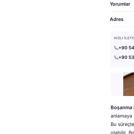
Yorumlar
Adres
HIZLI İLET
+90 54
+90 53
Boşanma k
anlamaya ç
Bu süreçt
olabilir. 