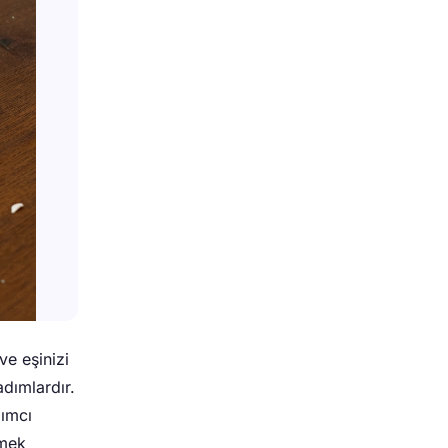
ve eşinizi
dımlardır.
dımcı
rmek