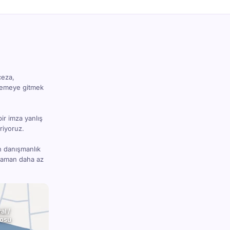
ceza,
hkemeye gitmek
bir imza yanlış
riyoruz.
n danışmanlık
 zaman daha az
al /
rosu