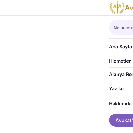
A
Ana Sayfa
›
B
BOŞANMA
Boşanm
Ana Sayfa
Av. Sibel 
SD
Hizmetler
Alanya Re
Yazılar
Hakkımda
Avukat'