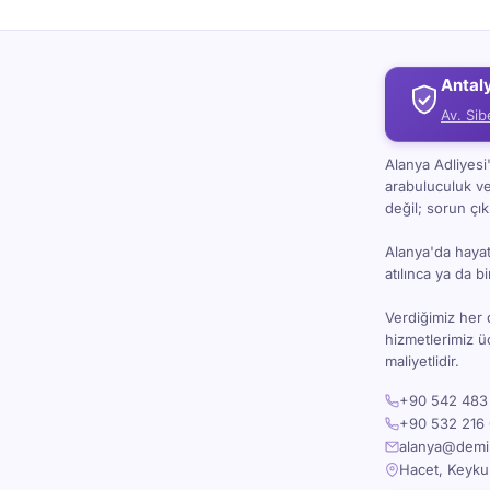
Antal
Av. Sib
Alanya Adliyes
arabuluculuk v
değil; sorun çı
Alanya'da hayat 
atılınca ya da 
Verdiğimiz her 
hizmetlerimiz 
maliyetlidir.
+90 542 483 
+90 532 216 
alanya@demira
Hacet, Keyku