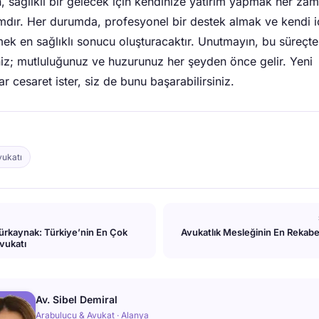
 sağlıklı bir gelecek için kendinize yatırım yapmak her za
dır. Her durumda, profesyonel bir destek almak ve kendi i
ek en sağlıklı sonucu oluşturacaktır. Unutmayın, bu süreçt
niz; mutluluğunuz ve huzurunuz her şeyden önce gelir. Yeni
ar cesaret ister, siz de bunu başarabilirsiniz.
ukatı
rkaynak: Türkiye’nin En Çok
Avukatlık Mesleğinin En Rekab
vukatı
Av. Sibel Demiral
Arabulucu & Avukat · Alanya