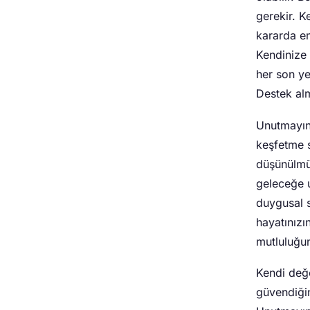
gerekir. 
kararda en
Kendinize
her son ye
Destek alm
Unutmayın
keşfetme sü
düşünülmüş
geleceğe u
duygusal s
hayatınızı
mutluluğu
Kendi değe
güvendiğin