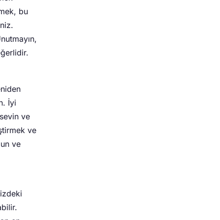
nmek, bu
niz.
Unutmayın,
ğerlidir.
eniden
. İyi
 sevin ve
ştirmek ve
lun ve
izdeki
ilir.