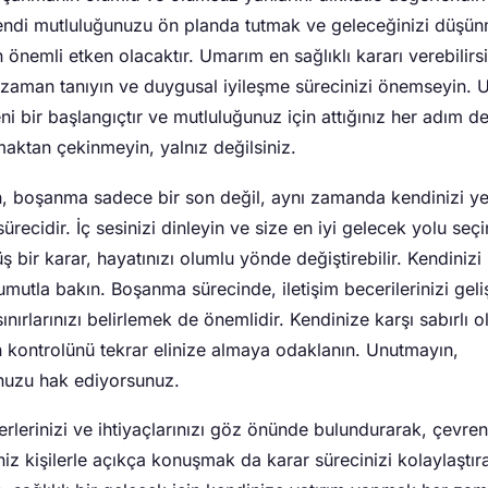
Kendi mutluluğunuzu ön planda tutmak ve geleceğinizi düşü
 önemli etken olacaktır. Umarım en sağlıklı kararı verebilirsi
 zaman tanıyın ve duygusal iyileşme sürecinizi önemseyin. 
ni bir başlangıçtır ve mutluluğunuz için attığınız her adım de
aktan çekinmeyin, yalnız değilsiniz.
, boşanma sadece bir son değil, aynı zamanda kendinizi y
recidir. İç sesinizi dinleyin ve size en iyi gelecek yolu seçin
 bir karar, hayatınızı olumlu yönde değiştirebilir. Kendinizi
mutla bakın. Boşanma sürecinde, iletişim becerilerinizi geli
ınırlarınızı belirlemek de önemlidir. Kendinize karşı sabırlı o
n kontrolünü tekrar elinize almaya odaklanın. Unutmayın,
nuzu hak ediyorsunuz.
rlerinizi ve ihtiyaçlarınızı göz önünde bulundurarak, çevren
iz kişilerle açıkça konuşmak da karar sürecinizi kolaylaştırab