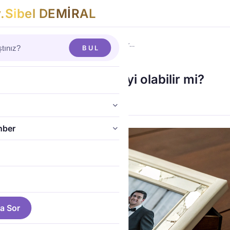
v
.
S
i
b
e
l
D
E
M
İ
R
A
L
oşanma
›
Boşanmak Benim için daha iyi olabilir…
BUL
ak Benim için daha iyi olabilir mi?
Demiral
·
5 May 2025
·
2 dk
hber
a Sor