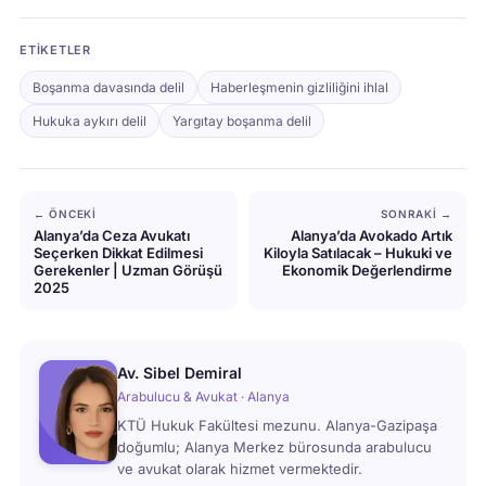
ETIKETLER
Boşanma davasında delil
Haberleşmenin gizliliğini ihlal
Hukuka aykırı delil
Yargıtay boşanma delil
← ÖNCEKI
SONRAKI →
Alanya’da Ceza Avukatı
Alanya’da Avokado Artık
Seçerken Dikkat Edilmesi
Kiloyla Satılacak – Hukuki ve
Gerekenler | Uzman Görüşü
Ekonomik Değerlendirme
2025
Av. Sibel Demiral
Arabulucu & Avukat · Alanya
KTÜ Hukuk Fakültesi mezunu. Alanya-Gazipaşa
doğumlu; Alanya Merkez bürosunda arabulucu
ve avukat olarak hizmet vermektedir.