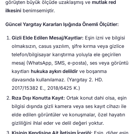
görüşten büyük ölçüde uzaklaşmış ve
mutlak red
ilkesini
benimsemiştir.
Güncel Yargıtay Kararları Işığında Önemli Ölçütler:
Gizli Elde Edilen Mesaj/Kayıtlar:
Eşin izni ve bilgisi
olmaksızın, casus yazılım, şifre kırma veya gizlice
telefon/bilgisayar karıştırma yoluyla ele geçirilen
mesaj (WhatsApp, SMS, e-posta), ses veya görüntü
kayıtları
hukuka aykırı delildir
ve boşanma
davasında kullanılamaz. (Yargıtay 2. HD.
2017/15382 E., 2018/6425 K.)
Rıza Dışı Konutta Kayıt:
Ortak konut dahi olsa, eşin
bilgisi dışında gizli kamera veya ses kayıt cihazı ile
elde edilen görüntüler ve konuşmalar, özel hayatın
gizliliğini ihlal eder ve delil değeri yoktur.
Kişinin Kendisine Ait İletişim İçeriği:
Eşin, diğer eşin