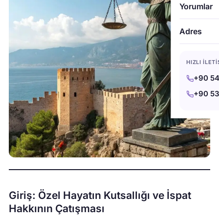
Yorumlar
Adres
HIZLI İLET
+90 54
+90 53
Giriş: Özel Hayatın Kutsallığı ve İspat
Hakkının Çatışması