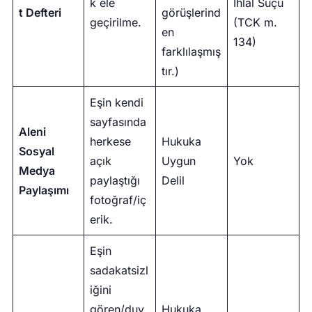
k ele
İhlal Suçu
t Defteri
görüşlerind
geçirilme.
(TCK m.
en
134)
farklılaşmış
tır.)
Eşin kendi
sayfasında
Aleni
herkese
Hukuka
Sosyal
açık
Uygun
Yok
Medya
paylaştığı
Delil
Paylaşımı
fotoğraf/iç
erik.
Eşin
sadakatsizl
iğini
gören/duy
Hukuka