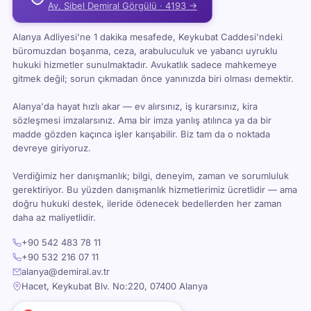
Av. Sibel Demiral Görgülü · 4193 →
Alanya Adliyesi'ne 1 dakika mesafede, Keykubat Caddesi'ndeki
büromuzdan boşanma, ceza, arabuluculuk ve yabancı uyruklu
hukuki hizmetler sunulmaktadır. Avukatlık sadece mahkemeye
gitmek değil; sorun çıkmadan önce yanınızda biri olması demektir.
Alanya'da hayat hızlı akar — ev alırsınız, iş kurarsınız, kira
sözleşmesi imzalarsınız. Ama bir imza yanlış atılınca ya da bir
madde gözden kaçınca işler karışabilir. Biz tam da o noktada
devreye giriyoruz.
Verdiğimiz her danışmanlık; bilgi, deneyim, zaman ve sorumluluk
gerektiriyor. Bu yüzden danışmanlık hizmetlerimiz ücretlidir — ama
doğru hukuki destek, ileride ödenecek bedellerden her zaman
daha az maliyetlidir.
+90 542 483 78 11
+90 532 216 07 11
alanya@demiral.av.tr
Hacet, Keykubat Blv. No:220, 07400 Alanya