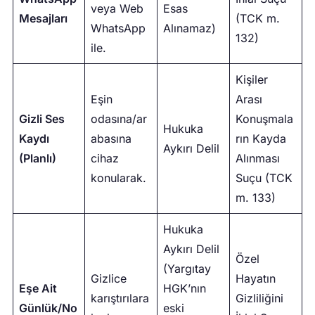
veya Web
Esas
Mesajları
(TCK m.
WhatsApp
Alınamaz)
132)
ile.
Kişiler
Eşin
Arası
Gizli Ses
odasına/ar
Konuşmala
Hukuka
Kaydı
abasına
rın Kayda
Aykırı Delil
(Planlı)
cihaz
Alınması
konularak.
Suçu (TCK
m. 133)
Hukuka
Aykırı Delil
Özel
(Yargıtay
Gizlice
Hayatın
Eşe Ait
HGK’nın
karıştırılara
Gizliliğini
Günlük/No
eski