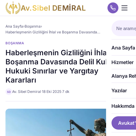
A
v
.
S
i
b
e
l
D
E
M
İ
R
A
L
Ana Sayfa
›
Boşanma
›
Haberleşmenin Gizliliğini İhlal ve Boşanma Davasında…
BOŞANMA
Ana Sayfa
Haberleşmenin Gizliliğini İhlal ve
Boşanma Davasında Delil Kullanımı:
Hizmetler
Hukuki Sınırlar ve Yargıtay
Alanya Re
Kararları
Yazılar
Av. Sibel Demiral
·
18 Eki 2025
·
7 dk
SD
Hakkımda
Avukat'