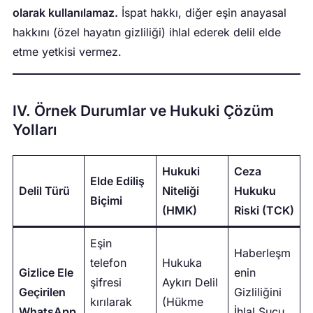
olarak kullanılamaz.
İspat hakkı, diğer eşin anayasal
hakkını (özel hayatın gizliliği) ihlal ederek delil elde
etme yetkisi vermez.
IV. Örnek Durumlar ve Hukuki Çözüm
Yolları
Hukuki
Ceza
Elde Ediliş
Delil Türü
Niteliği
Hukuku
Biçimi
(HMK)
Riski (TCK)
Eşin
Haberleşm
telefon
Hukuka
Gizlice Ele
enin
şifresi
Aykırı Delil
Geçirilen
Gizliliğini
kırılarak
(Hükme
WhatsApp
İhlal Suçu