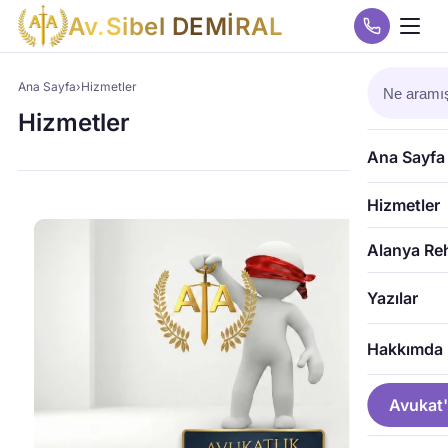
A
v
.
S
i
b
e
l
D
E
M
İ
R
A
L
Ana Sayfa
›
Hizmetler
Hizmetler
Ana Sayfa
Hizmetler
Alanya Re
Yazılar
Hakkımda
Avukat'