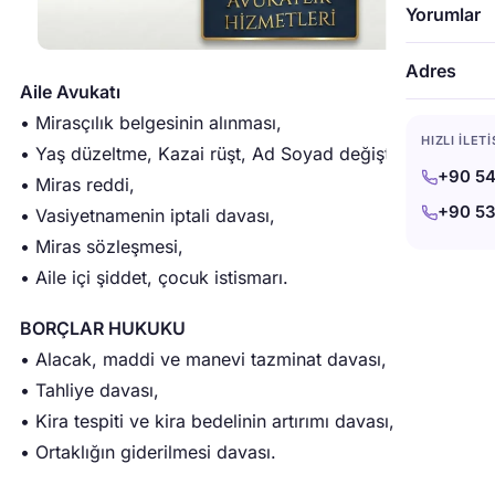
Yorumlar
Adres
Aile Avukatı
• Mirasçılık belgesinin alınması,
HIZLI İLET
• Yaş düzeltme, Kazai rüşt, Ad Soyad değiştirme,
+90 54
• Miras reddi,
+90 53
• Vasiyetnamenin iptali davası,
• Miras sözleşmesi,
• Aile içi şiddet, çocuk istismarı.
BORÇLAR HUKUKU
• Alacak, maddi ve manevi tazminat davası,
• Tahliye davası,
• Kira tespiti ve kira bedelinin artırımı davası,
• Ortaklığın giderilmesi davası.