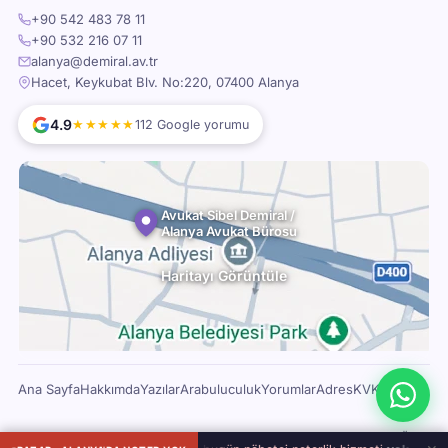
+90 542 483 78 11
+90 532 216 07 11
alanya@demiral.av.tr
Hacet, Keykubat Blv. No:220, 07400 Alanya
4.9
★★★★★
112 Google yorumu
Avukat Sibel Demiral /
Alanya Avukat Bürosu
Haritayı Görüntüle
Ana Sayfa
Hakkımda
Yazılar
Arabuluculuk
Yorumlar
Adres
KVKK
© 2026 Alanya Avukat
Antalya Barosu Üyesi