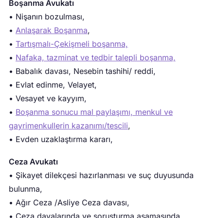
Boşanma Avukatı
• Nişanın bozulması,
•
Anlaşarak Boşanma
,
•
Tartışmalı-Çekişmeli boşanma,
•
Nafaka, tazminat ve tedbir talepli boşanma,
• Babalık davası, Nesebin tashihi/ reddi,
• Evlat edinme, Velayet,
• Vesayet ve kayyım,
•
Boşanma sonucu mal paylaşımı, menkul ve
gayrimenkullerin kazanımı/tescili
,
• Evden uzaklaştırma kararı,
Ceza Avukatı
• Şikayet dilekçesi hazırlanması ve suç duyusunda
bulunma,
• Ağır Ceza /Asliye Ceza davası,
• Ceza davalarında ve soruşturma aşamasında